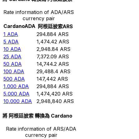
Rate information of ADA/ARS
currency pair
Cardano
ADA
阿根廷披索
ARS
1
ADA
294.884
ARS
5
ADA
1,474.42
ARS
10
ADA
2,948.84
ARS
25
ADA
7,372.09
ARS
50
ADA
14,744.2
ARS
100
ADA
29,488.4
ARS
500
ADA
147,442
ARS
1,000
ADA
294,884
ARS
5,000
ADA
1,474,420
ARS
10,000
ADA
2,948,840
ARS
將 阿根廷披索 轉換為 Cardano
Rate information of ARS/ADA
currency pair