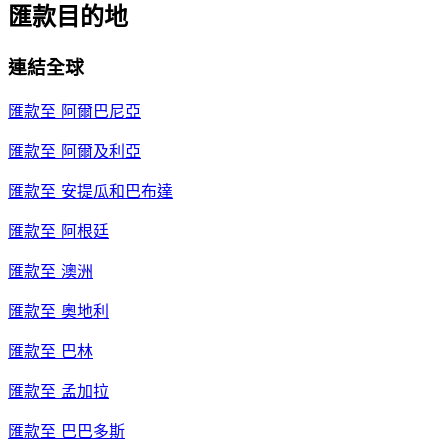
匯款目的地
連結全球
匯款至
阿爾巴尼亞
匯款至
阿爾及利亞
匯款至
安提瓜和巴布達
匯款至
阿根廷
匯款至
澳洲
匯款至
奧地利
匯款至
巴林
匯款至
孟加拉
匯款至
巴巴多斯