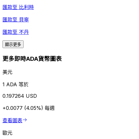
匯款至
比利時
匯款至
貝寧
匯款至
不丹
顯示更多
更多即時ADA貨幣圖表
美元
1 ADA 等於
0.197264 USD
+0.0077 (4.05%)
每週
查看圖表
歐元