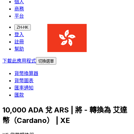
個人
商務
平台
ZH-HK
登入
註冊
幫助
下載此應用程式
切換選單
貨幣換算器
貨幣圖表
匯率通知
匯款
10,000 ADA 兌 ARS | 將 - 轉換為 艾達
幣（Cardano） | XE