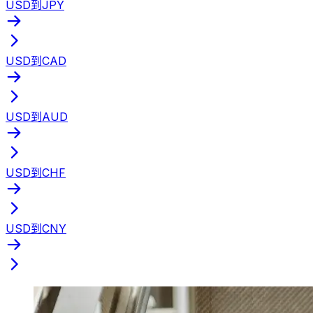
USD到JPY
USD到CAD
USD到AUD
USD到CHF
USD到CNY