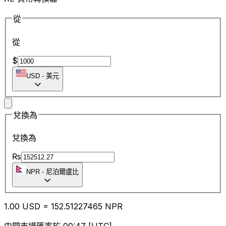
從
從
$
USD
-
美元
兌換為
兌換為
₨
NPR
-
尼泊爾盧比
1.00
USD
=
152.51
227465
NPR