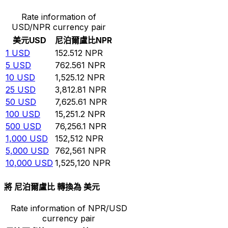
Rate information of
USD/NPR currency pair
美元
USD
尼泊爾盧比
NPR
1
USD
152.512
NPR
5
USD
762.561
NPR
10
USD
1,525.12
NPR
25
USD
3,812.81
NPR
50
USD
7,625.61
NPR
100
USD
15,251.2
NPR
500
USD
76,256.1
NPR
1,000
USD
152,512
NPR
5,000
USD
762,561
NPR
10,000
USD
1,525,120
NPR
將 尼泊爾盧比 轉換為 美元
Rate information of NPR/USD
currency pair