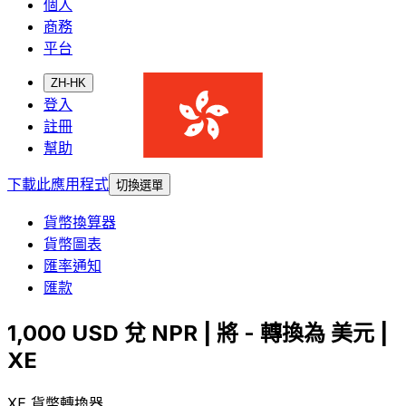
個人
商務
平台
ZH-HK
登入
註冊
幫助
下載此應用程式
切換選單
貨幣換算器
貨幣圖表
匯率通知
匯款
1,000 USD 兌 NPR | 將 - 轉換為 美元 |
XE
XE 貨幣轉換器