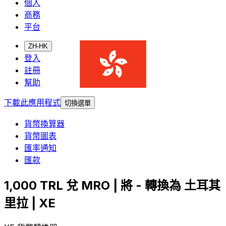
個人
商務
平台
ZH-HK
登入
註冊
幫助
下載此應用程式
切換選單
貨幣換算器
貨幣圖表
匯率通知
匯款
1,000 TRL 兌 MRO | 將 - 轉換為 土耳其
里拉 | XE