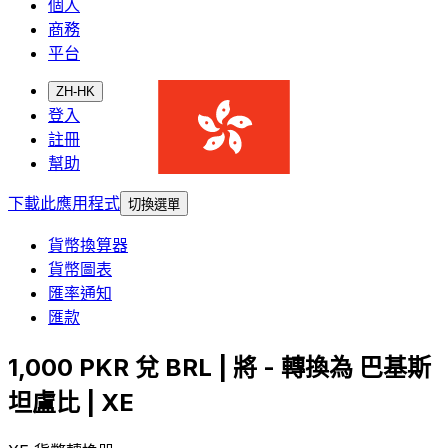
個人
商務
平台
ZH-HK
登入
註冊
幫助
下載此應用程式
切換選單
貨幣換算器
貨幣圖表
匯率通知
匯款
1,000 PKR 兌 BRL | 將 - 轉換為 巴基斯
坦盧比 | XE