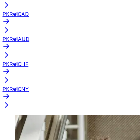
PKR到CAD
PKR到AUD
PKR到CHF
PKR到CNY