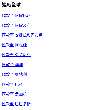
連結全球
匯款至
阿爾巴尼亞
匯款至
阿爾及利亞
匯款至
安提瓜和巴布達
匯款至
阿根廷
匯款至
亞美尼亞
匯款至
澳洲
匯款至
奧地利
匯款至
巴林
匯款至
孟加拉
匯款至
巴巴多斯