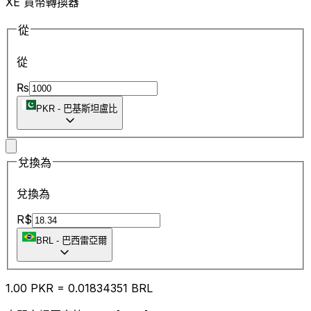
XE 貨幣轉換器
從
從
₨
PKR
-
巴基斯坦盧比
兌換為
兌換為
R$
BRL
-
巴西雷亞爾
1.00
PKR
=
0.01
834351
BRL