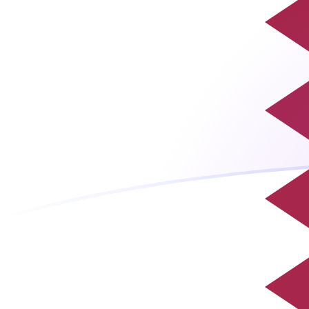
你知道可以用Xe匯款到國外匯款嗎？
立即註冊
今日MGF兌QAR匯率
將 馬達加斯加法郎 轉換為 卡塔爾利雅
Rate information of MGF/QAR
currency pair
馬達加斯加法郎
MGF
卡塔爾利雅
QAR
1
MGF
0.000169217
QAR
5
MGF
0.000846084
QAR
10
MGF
0.00169217
QAR
25
MGF
0.00423042
QAR
50
MGF
0.00846084
QAR