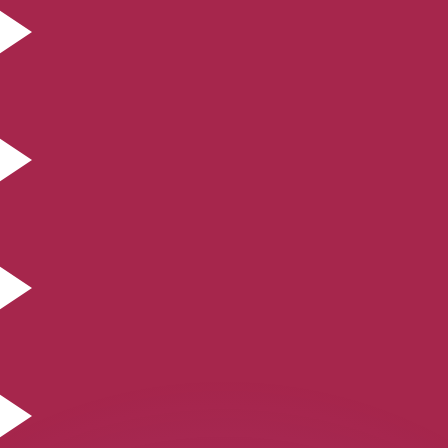
會獲得此匯率。
查看匯款匯率。