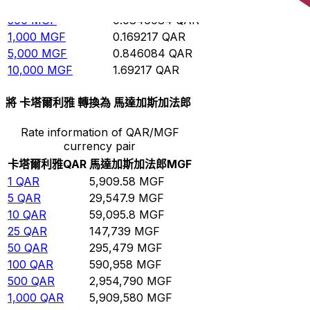
100
MGF
0.0169217
QAR
500
MGF
0.0846084
QAR
1,000
MGF
0.169217
QAR
5,000
MGF
0.846084
QAR
10,000
MGF
1.69217
QAR
將 卡塔爾利雅 轉換為 馬達加斯加法郎
Rate information of QAR/MGF
currency pair
卡塔爾利雅
QAR
馬達加斯加法郎
MGF
1
QAR
5,909.58
MGF
5
QAR
29,547.9
MGF
10
QAR
59,095.8
MGF
25
QAR
147,739
MGF
50
QAR
295,479
MGF
100
QAR
590,958
MGF
500
QAR
2,954,790
MGF
1,000
QAR
5,909,580
MGF