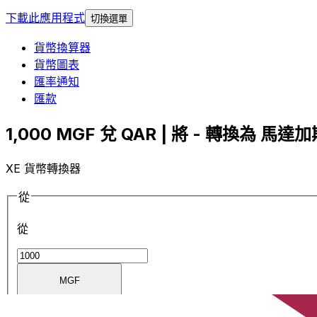
下載此應用程式
切換選單
貨幣換算器
貨幣圖表
匯率通知
匯款
1,000 MGF 兌 QAR | 將 - 轉換為 馬達
XE 貨幣轉換器
從
從
MGF
MGF
-
馬達加斯加法郎