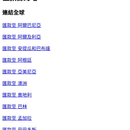
連結全球
匯款至
阿爾巴尼亞
匯款至
阿爾及利亞
匯款至
安提瓜和巴布達
匯款至
阿根廷
匯款至
亞美尼亞
匯款至
澳洲
匯款至
奧地利
匯款至
巴林
匯款至
孟加拉
匯款至
巴巴多斯