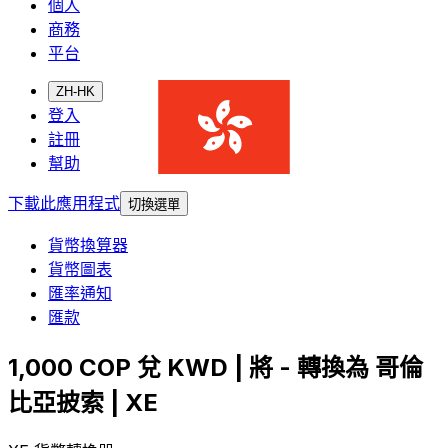
個人
商務
平台
ZH-HK
登入
註冊
幫助
下載此應用程式
切換選單
貨幣換算器
貨幣圖表
匯率通知
匯款
1,000 COP 兌 KWD | 將 - 轉換為 哥倫
比亞披索 | XE