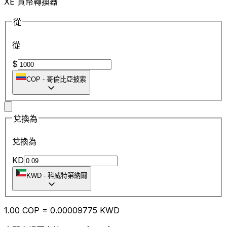
XE 貨幣轉換器
從
從
$
COP
-
哥倫比亞披索
兌換為
兌換為
KD
KWD
-
科威特第納爾
1.00
COP
=
0.00
009775
KWD