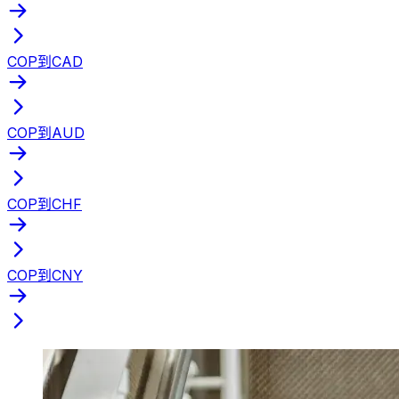
COP到CAD
COP到AUD
COP到CHF
COP到CNY