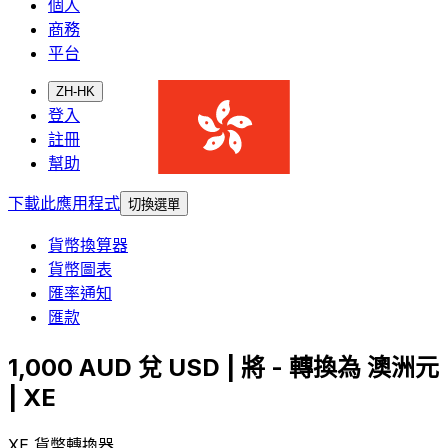
個人
商務
平台
ZH-HK
登入
註冊
幫助
下載此應用程式
切換選單
貨幣換算器
貨幣圖表
匯率通知
匯款
1,000 AUD 兌 USD | 將 - 轉換為 澳洲元
| XE
XE 貨幣轉換器