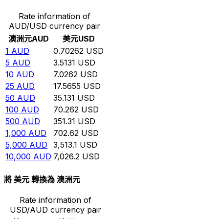
Rate information of
AUD/USD currency pair
澳洲元
AUD
美元
USD
1
AUD
0.70262
USD
5
AUD
3.5131
USD
10
AUD
7.0262
USD
25
AUD
17.5655
USD
50
AUD
35.131
USD
100
AUD
70.262
USD
500
AUD
351.31
USD
1,000
AUD
702.62
USD
5,000
AUD
3,513.1
USD
10,000
AUD
7,026.2
USD
將 美元 轉換為 澳洲元
Rate information of
USD/AUD currency pair