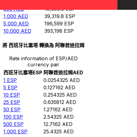
100
AED
3,931.98
ESP
500
AED
19,659.9
ESP
1,000
AED
39,319.8
ESP
5,000
AED
196,599
ESP
10,000
AED
393,198
ESP
將 西班牙比塞塔 轉換為 阿聯酋迪拉姆
Rate information of ESP/AED
currency pair
西班牙比塞塔
ESP
阿聯酋迪拉姆
AED
1
ESP
0.0254325
AED
5
ESP
0.127162
AED
10
ESP
0.254325
AED
25
ESP
0.635812
AED
50
ESP
1.27162
AED
100
ESP
2.54325
AED
500
ESP
12.7162
AED
1,000
ESP
25.4325
AED