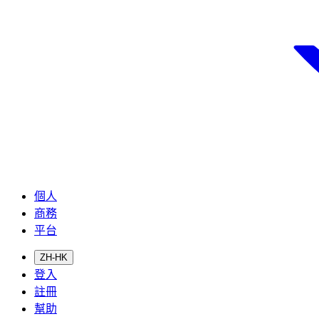
個人
商務
平台
ZH-HK
登入
註冊
幫助