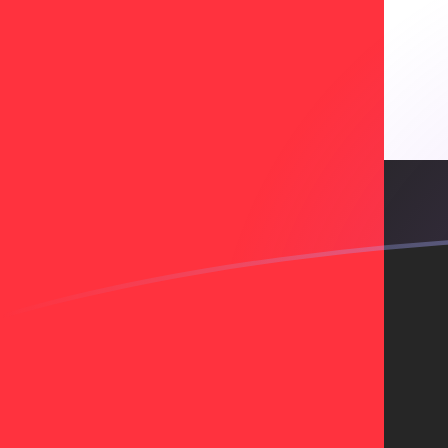
你知道可以用Xe匯款到國外匯款嗎？
立即註冊
今日AED兌ESP匯率
將 阿聯酋迪拉姆 轉換為 西班牙比塞塔
Rate information of AED/ESP
currency pair
阿聯酋迪拉姆
AED
西班牙比塞塔
ESP
1
AED
39.3198
ESP
5
AED
196.599
ESP
10
AED
393.198
ESP
25
AED
982.995
ESP
50
AED
1,965.99
ESP