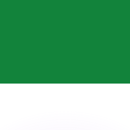
會獲得此匯率。
查看匯款匯率。