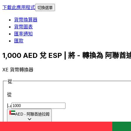
下載此應用程式
切換選單
貨幣換算器
貨幣圖表
匯率通知
匯款
1,000 AED 兌 ESP | 將 - 轉換為 阿聯酋
XE 貨幣轉換器
從
從
د.إ
AED
-
阿聯酋迪拉姆