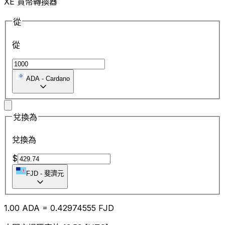
XE 貨幣轉換器
從
從
ADA
-
Cardano
兌換為
兌換為
$
FJD
-
斐濟元
1.00
ADA
=
0.42
974555
FJD