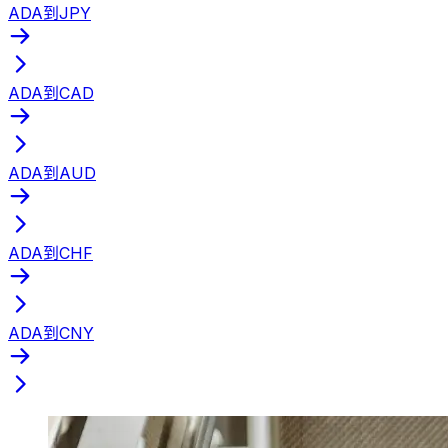
ADA到JPY
ADA到CAD
ADA到AUD
ADA到CHF
ADA到CNY