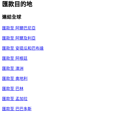
匯款目的地
連結全球
匯款至
阿爾巴尼亞
匯款至
阿爾及利亞
匯款至
安提瓜和巴布達
匯款至
阿根廷
匯款至
澳洲
匯款至
奧地利
匯款至
巴林
匯款至
孟加拉
匯款至
巴巴多斯