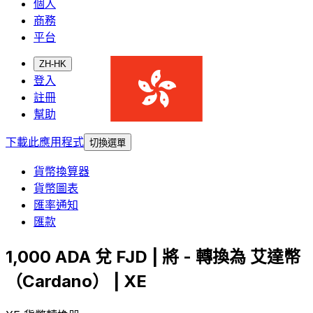
個人
商務
平台
ZH-HK
登入
註冊
幫助
下載此應用程式
切換選單
貨幣換算器
貨幣圖表
匯率通知
匯款
1,000 ADA 兌 FJD | 將 - 轉換為 艾達幣
（Cardano） | XE