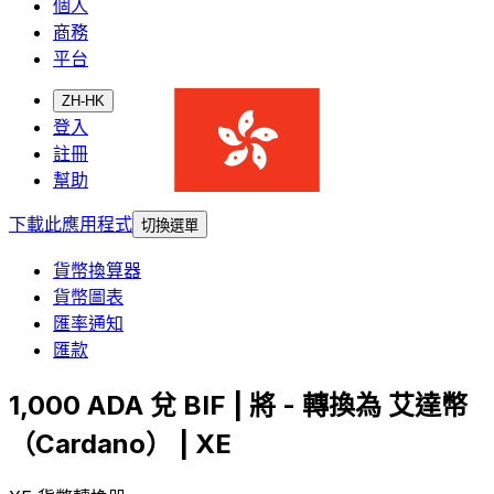
個人
商務
平台
ZH-HK
登入
註冊
幫助
下載此應用程式
切換選單
貨幣換算器
貨幣圖表
匯率通知
匯款
1,000 ADA 兌 BIF | 將 - 轉換為 艾達幣
（Cardano） | XE