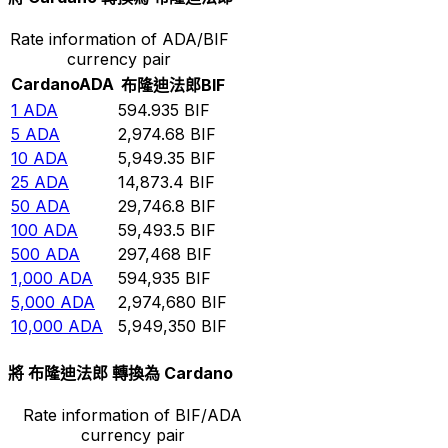
Rate information of ADA/BIF
currency pair
Cardano
ADA
布隆迪法郎
BIF
1
ADA
594.935
BIF
5
ADA
2,974.68
BIF
10
ADA
5,949.35
BIF
25
ADA
14,873.4
BIF
50
ADA
29,746.8
BIF
100
ADA
59,493.5
BIF
500
ADA
297,468
BIF
1,000
ADA
594,935
BIF
5,000
ADA
2,974,680
BIF
10,000
ADA
5,949,350
BIF
將 布隆迪法郎 轉換為 Cardano
Rate information of BIF/ADA
currency pair