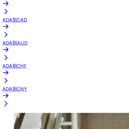
ADA到CAD
ADA到AUD
ADA到CHF
ADA到CNY