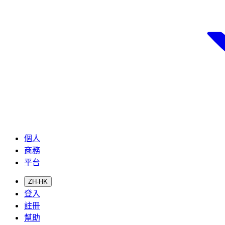
個人
商務
平台
ZH-HK
登入
註冊
幫助