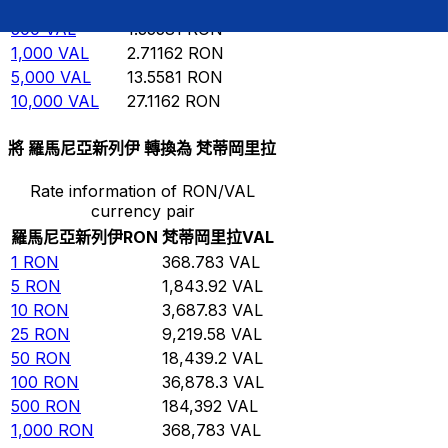
100
VAL
0.271162
RON
500
VAL
1.35581
RON
1,000
VAL
2.71162
RON
5,000
VAL
13.5581
RON
10,000
VAL
27.1162
RON
將 羅馬尼亞新列伊 轉換為 梵蒂岡里拉
Rate information of RON/VAL
currency pair
羅馬尼亞新列伊
RON
梵蒂岡里拉
VAL
1
RON
368.783
VAL
5
RON
1,843.92
VAL
10
RON
3,687.83
VAL
25
RON
9,219.58
VAL
50
RON
18,439.2
VAL
100
RON
36,878.3
VAL
500
RON
184,392
VAL
1,000
RON
368,783
VAL