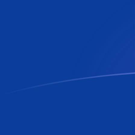
你知道可以用Xe匯款到國外匯款嗎？
立即註冊
今日VAL兌RON匯率
將 梵蒂岡里拉 轉換為 羅馬尼亞新列伊
Rate information of VAL/RON
currency pair
梵蒂岡里拉
VAL
羅馬尼亞新列伊
RON
1
VAL
0.00271162
RON
5
VAL
0.0135581
RON
10
VAL
0.0271162
RON
25
VAL
0.0677905
RON
50
VAL
0.135581
RON