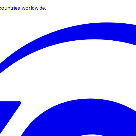
ountries worldwide.