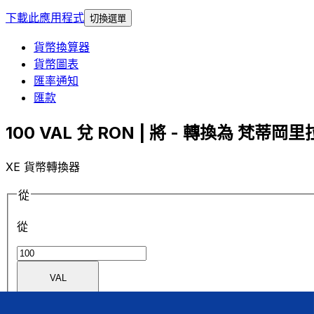
下載此應用程式
切換選單
貨幣換算器
貨幣圖表
匯率通知
匯款
100 VAL 兌 RON | 將 - 轉換為 梵蒂岡里拉
XE 貨幣轉換器
從
從
VAL
VAL
-
梵蒂岡里拉