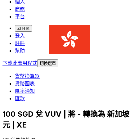
個人
商務
平台
ZH-HK
登入
註冊
幫助
下載此應用程式
切換選單
貨幣換算器
貨幣圖表
匯率通知
匯款
100 SGD 兌 VUV | 將 - 轉換為 新加坡
元 | XE