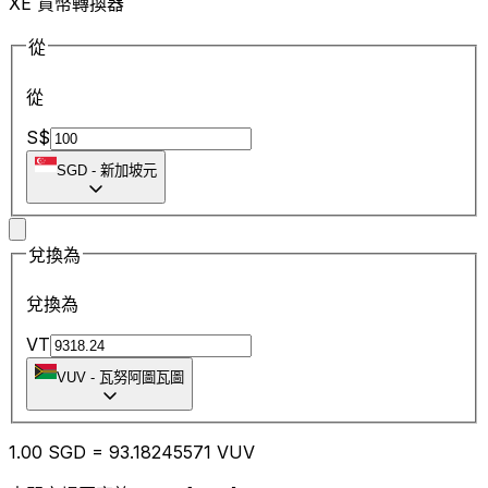
XE 貨幣轉換器
從
從
S$
SGD
-
新加坡元
兌換為
兌換為
VT
VUV
-
瓦努阿圖瓦圖
1.00
SGD
=
93.18
245571
VUV