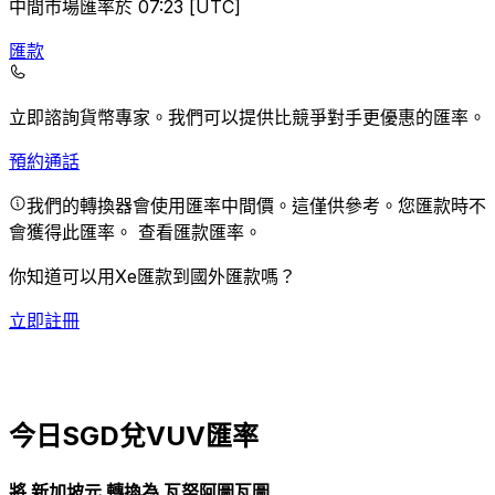
中間市場匯率於 07:23 [UTC]
匯款
立即諮詢貨幣專家。
我們可以提供比競爭對手更優惠的匯率。
預約通話
我們的轉換器會使用匯率中間價。這僅供參考。您匯款時不
會獲得此匯率。
查看匯款匯率。
你知道可以用Xe匯款到國外匯款嗎？
立即註冊
今日SGD兌VUV匯率
將 新加坡元 轉換為 瓦努阿圖瓦圖