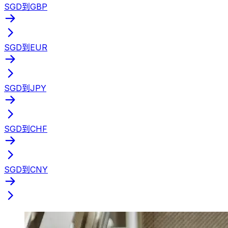
SGD到GBP
SGD到EUR
SGD到JPY
SGD到CHF
SGD到CNY