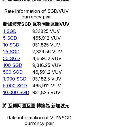
Rate information of SGD/VUV
currency pair
新加坡元
SGD
瓦努阿圖瓦圖
VUV
1
SGD
93.1825
VUV
5
SGD
465.912
VUV
10
SGD
931.825
VUV
25
SGD
2,329.56
VUV
50
SGD
4,659.12
VUV
100
SGD
9,318.25
VUV
500
SGD
46,591.2
VUV
1,000
SGD
93,182.5
VUV
5,000
SGD
465,912
VUV
10,000
SGD
931,825
VUV
將 瓦努阿圖瓦圖 轉換為 新加坡元
Rate information of VUV/SGD
currency pair