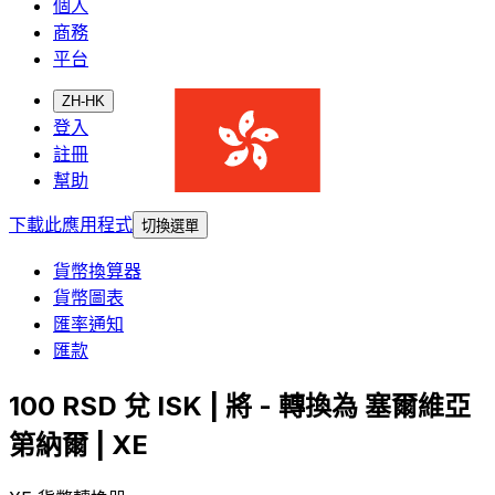
個人
商務
平台
ZH-HK
登入
註冊
幫助
下載此應用程式
切換選單
貨幣換算器
貨幣圖表
匯率通知
匯款
100 RSD 兌 ISK | 將 - 轉換為 塞爾維亞
第納爾 | XE