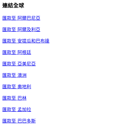
連結全球
匯款至
阿爾巴尼亞
匯款至
阿爾及利亞
匯款至
安提瓜和巴布達
匯款至
阿根廷
匯款至
亞美尼亞
匯款至
澳洲
匯款至
奧地利
匯款至
巴林
匯款至
孟加拉
匯款至
巴巴多斯