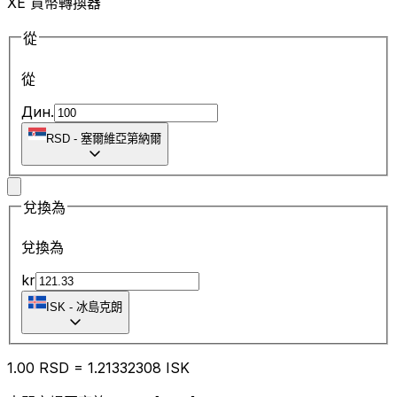
XE 貨幣轉換器
從
從
Дин.
RSD
-
塞爾維亞第納爾
兌換為
兌換為
kr
ISK
-
冰島克朗
1.00
RSD
=
1.21
332308
ISK