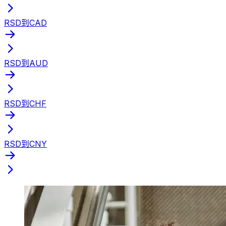
RSD到CAD
RSD到AUD
RSD到CHF
RSD到CNY