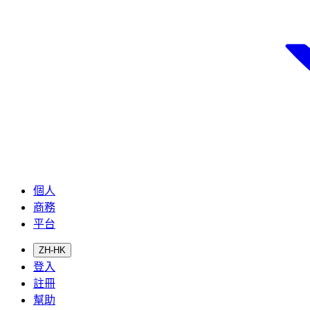
個人
商務
平台
ZH-HK
登入
註冊
幫助