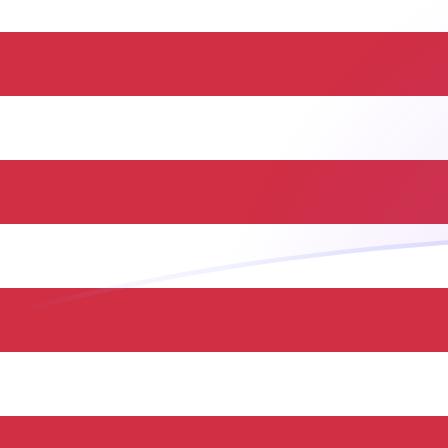
你知道可以用Xe匯款到國外匯款嗎？
立即註冊
今日ILS兌USD匯率
將 以色列謝克爾 轉換為 美元
Rate information of ILS/USD
currency pair
以色列謝克爾
ILS
美元
USD
1
ILS
0.333083
USD
5
ILS
1.66542
USD
10
ILS
3.33083
USD
25
ILS
8.32708
USD
50
ILS
16.6542
USD
100
ILS
33.3083
USD