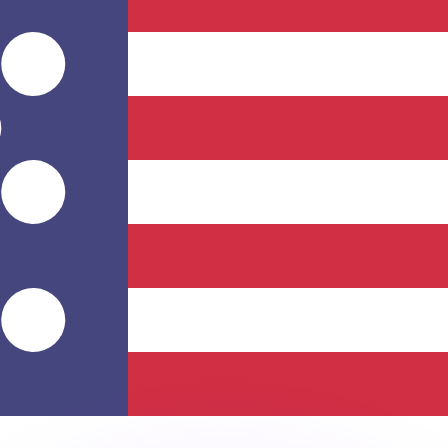
會獲得此匯率。
查看匯款匯率。