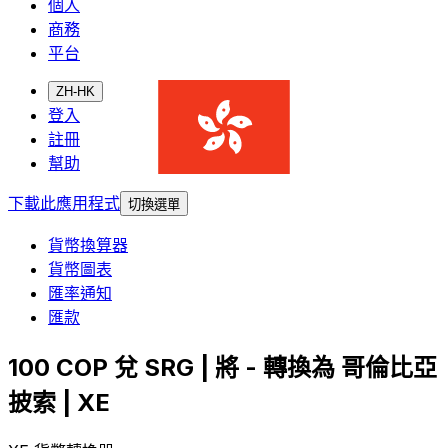
個人
商務
平台
ZH-HK
登入
註冊
幫助
下載此應用程式
切換選單
貨幣換算器
貨幣圖表
匯率通知
匯款
100 COP 兌 SRG | 將 - 轉換為 哥倫比亞
披索 | XE