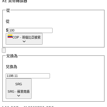
XE 貨幣轉換器
從
從
$
COP
-
哥倫比亞披索
兌換為
兌換為
SRG
SRG
-
蘇里南盾