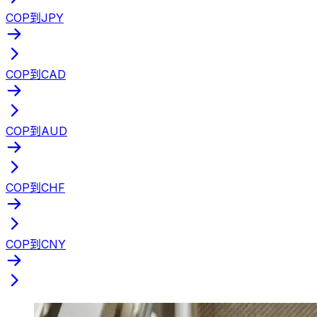
COP到JPY
COP到CAD
COP到AUD
COP到CHF
COP到CNY