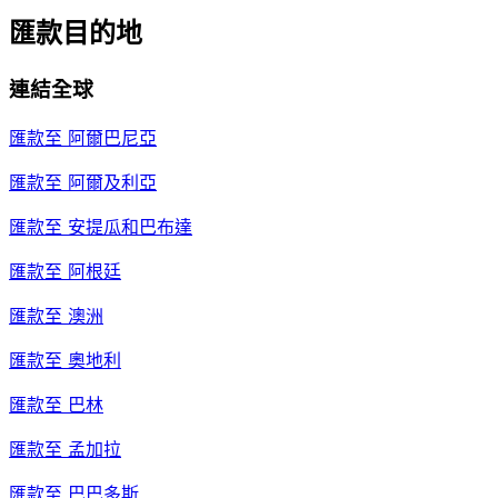
匯款目的地
連結全球
匯款至
阿爾巴尼亞
匯款至
阿爾及利亞
匯款至
安提瓜和巴布達
匯款至
阿根廷
匯款至
澳洲
匯款至
奧地利
匯款至
巴林
匯款至
孟加拉
匯款至
巴巴多斯