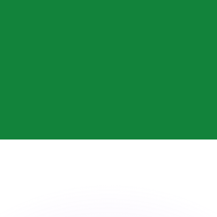
會獲得此匯率。
查看匯款匯率。