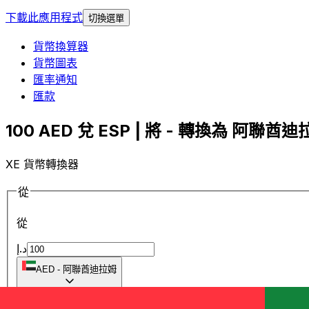
下載此應用程式
切換選單
貨幣換算器
貨幣圖表
匯率通知
匯款
100 AED 兌 ESP | 將 - 轉換為 阿聯酋迪拉
XE 貨幣轉換器
從
從
د.إ
AED
-
阿聯酋迪拉姆