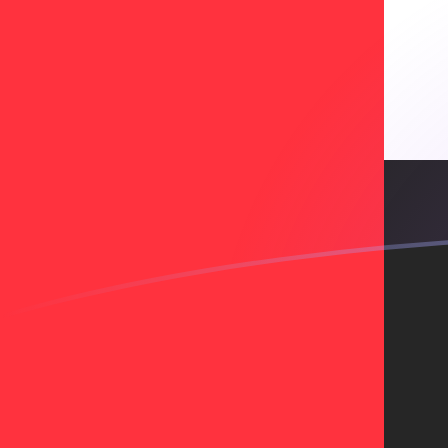
你知道可以用Xe匯款到國外匯款嗎？
立即註冊
今日AED兌ESP匯率
將 阿聯酋迪拉姆 轉換為 西班牙比塞塔
Rate information of AED/ESP
currency pair
阿聯酋迪拉姆
AED
西班牙比塞塔
ESP
1
AED
39.1958
ESP
5
AED
195.979
ESP
10
AED
391.958
ESP
25
AED
979.894
ESP
50
AED
1,959.79
ESP