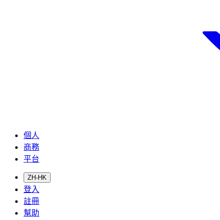
個人
商務
平台
ZH-HK
登入
註冊
幫助