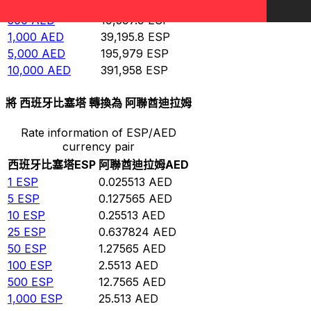
100
AED
3,919.58
ESP
500
AED
19,597.9
ESP
1,000
AED
39,195.8
ESP
5,000
AED
195,979
ESP
10,000
AED
391,958
ESP
將 西班牙比塞塔 轉換為 阿聯酋迪拉姆
Rate information of ESP/AED
currency pair
西班牙比塞塔
ESP
阿聯酋迪拉姆
AED
1
ESP
0.025513
AED
5
ESP
0.127565
AED
10
ESP
0.25513
AED
25
ESP
0.637824
AED
50
ESP
1.27565
AED
100
ESP
2.5513
AED
500
ESP
12.7565
AED
1,000
ESP
25.513
AED