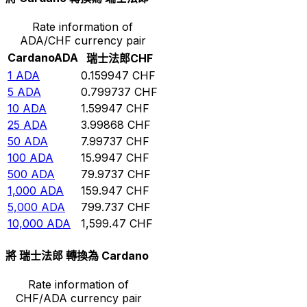
Rate information of
ADA/CHF currency pair
Cardano
ADA
瑞士法郎
CHF
1
ADA
0.159947
CHF
5
ADA
0.799737
CHF
10
ADA
1.59947
CHF
25
ADA
3.99868
CHF
50
ADA
7.99737
CHF
100
ADA
15.9947
CHF
500
ADA
79.9737
CHF
1,000
ADA
159.947
CHF
5,000
ADA
799.737
CHF
10,000
ADA
1,599.47
CHF
將 瑞士法郎 轉換為 Cardano
Rate information of
CHF/ADA currency pair