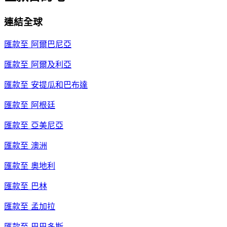
連結全球
匯款至
阿爾巴尼亞
匯款至
阿爾及利亞
匯款至
安提瓜和巴布達
匯款至
阿根廷
匯款至
亞美尼亞
匯款至
澳洲
匯款至
奧地利
匯款至
巴林
匯款至
孟加拉
匯款至
巴巴多斯