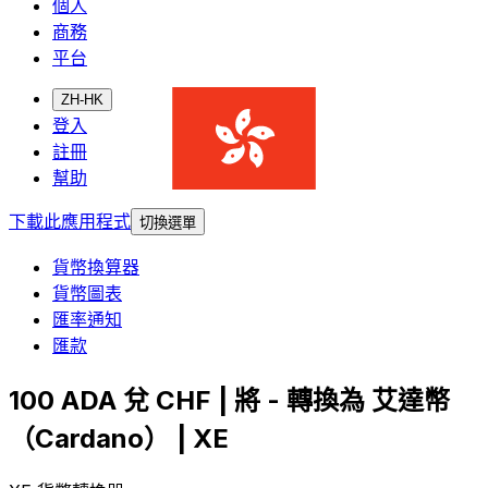
個人
商務
平台
ZH-HK
登入
註冊
幫助
下載此應用程式
切換選單
貨幣換算器
貨幣圖表
匯率通知
匯款
100 ADA 兌 CHF | 將 - 轉換為 艾達幣
（Cardano） | XE