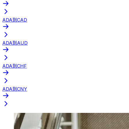
ADA到CAD
ADA到AUD
ADA到CHF
ADA到CNY