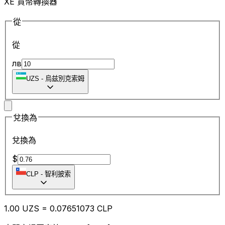
XE 貨幣轉換器
從
從
лв
UZS
-
烏兹別克索姆
兌換為
兌換為
$
CLP
-
智利披索
1.00
UZS
=
0.07
651073
CLP