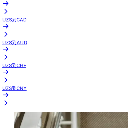
UZS到CAD
UZS到AUD
UZS到CHF
UZS到CNY