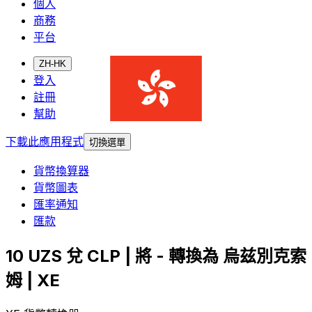
個人
商務
平台
ZH-HK
登入
註冊
幫助
下載此應用程式
切換選單
貨幣換算器
貨幣圖表
匯率通知
匯款
10 UZS 兌 CLP | 將 - 轉換為 烏兹別克索
姆 | XE