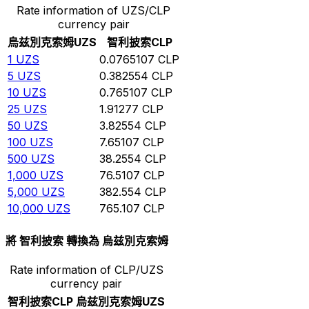
Rate information of UZS/CLP
currency pair
烏兹別克索姆
UZS
智利披索
CLP
1
UZS
0.0765107
CLP
5
UZS
0.382554
CLP
10
UZS
0.765107
CLP
25
UZS
1.91277
CLP
50
UZS
3.82554
CLP
100
UZS
7.65107
CLP
500
UZS
38.2554
CLP
1,000
UZS
76.5107
CLP
5,000
UZS
382.554
CLP
10,000
UZS
765.107
CLP
將 智利披索 轉換為 烏兹別克索姆
Rate information of CLP/UZS
currency pair
智利披索
CLP
烏兹別克索姆
UZS