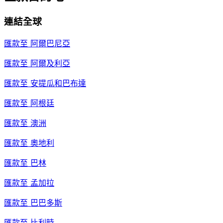
連結全球
匯款至
阿爾巴尼亞
匯款至
阿爾及利亞
匯款至
安提瓜和巴布達
匯款至
阿根廷
匯款至
澳洲
匯款至
奧地利
匯款至
巴林
匯款至
孟加拉
匯款至
巴巴多斯
匯款至
比利時