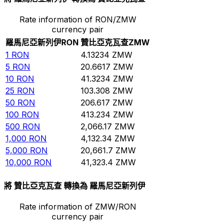
Rate information of RON/ZMW
currency pair
羅馬尼亞新列伊
RON
贊比亞克瓦查
ZMW
1
RON
4.13234
ZMW
5
RON
20.6617
ZMW
10
RON
41.3234
ZMW
25
RON
103.308
ZMW
50
RON
206.617
ZMW
100
RON
413.234
ZMW
500
RON
2,066.17
ZMW
1,000
RON
4,132.34
ZMW
5,000
RON
20,661.7
ZMW
10,000
RON
41,323.4
ZMW
將 贊比亞克瓦查 轉換為 羅馬尼亞新列伊
Rate information of ZMW/RON
currency pair