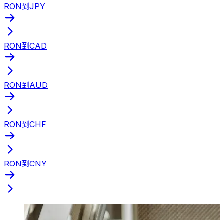
RON到JPY
RON到CAD
RON到AUD
RON到CHF
RON到CNY