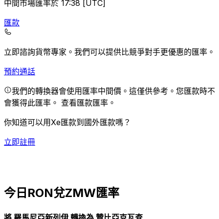
中間市場匯率於 17:38 [UTC]
匯款
立即諮詢貨幣專家。
我們可以提供比競爭對手更優惠的匯率。
預約通話
我們的轉換器會使用匯率中間價。這僅供參考。您匯款時不
會獲得此匯率。
查看匯款匯率。
你知道可以用Xe匯款到國外匯款嗎？
立即註冊
今日RON兌ZMW匯率
將 羅馬尼亞新列伊 轉換為 贊比亞克瓦查