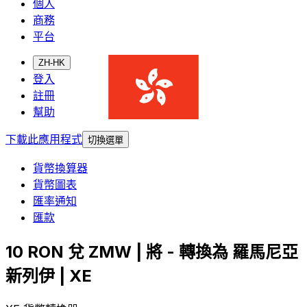
個人
商務
平台
ZH-HK
登入
註冊
幫助
下載此應用程式
切換選單
貨幣換算器
貨幣圖表
匯率通知
匯款
10 RON 兌 ZMW | 將 - 轉換為 羅馬尼亞
新列伊 | XE