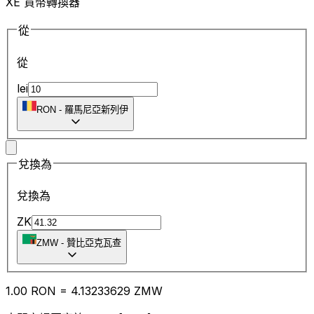
XE 貨幣轉換器
從
從
lei
RON
-
羅馬尼亞新列伊
兌換為
兌換為
ZK
ZMW
-
贊比亞克瓦查
1.00
RON
=
4.13
233629
ZMW