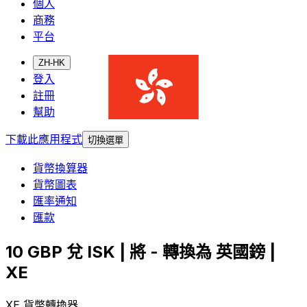
個人
商務
平台
ZH-HK
登入
註冊
幫助
下載此應用程式
切換選單
貨幣換算器
貨幣圖表
匯率通知
匯款
10 GBP 兌 ISK | 將 - 轉換為 英國鎊 |
XE
XE 貨幣轉換器