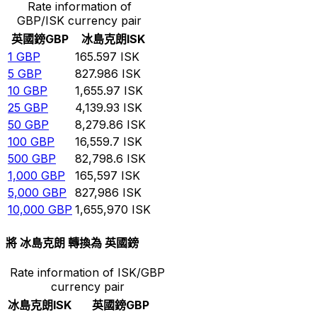
Rate information of
GBP/ISK currency pair
英國鎊
GBP
冰島克朗
ISK
1
GBP
165.597
ISK
5
GBP
827.986
ISK
10
GBP
1,655.97
ISK
25
GBP
4,139.93
ISK
50
GBP
8,279.86
ISK
100
GBP
16,559.7
ISK
500
GBP
82,798.6
ISK
1,000
GBP
165,597
ISK
5,000
GBP
827,986
ISK
10,000
GBP
1,655,970
ISK
將 冰島克朗 轉換為 英國鎊
Rate information of ISK/GBP
currency pair
冰島克朗
ISK
英國鎊
GBP