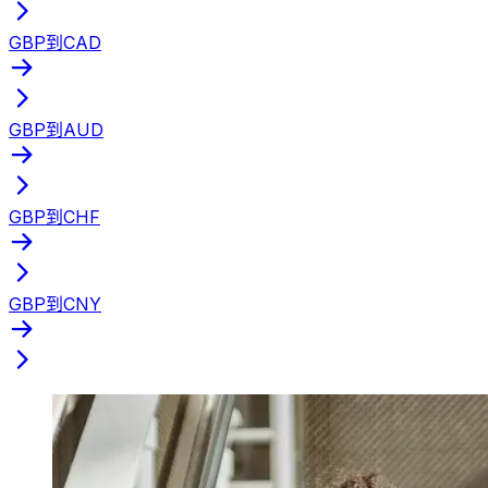
GBP到CAD
GBP到AUD
GBP到CHF
GBP到CNY