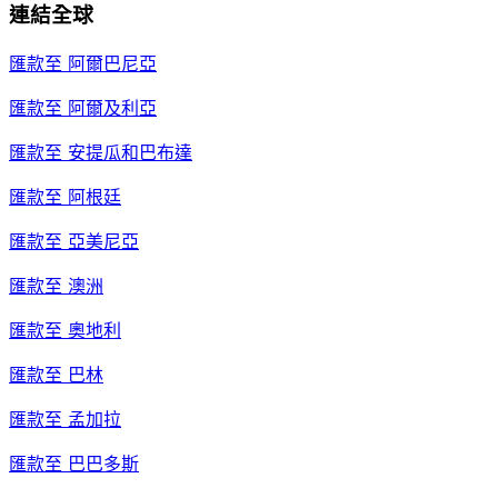
連結全球
匯款至
阿爾巴尼亞
匯款至
阿爾及利亞
匯款至
安提瓜和巴布達
匯款至
阿根廷
匯款至
亞美尼亞
匯款至
澳洲
匯款至
奧地利
匯款至
巴林
匯款至
孟加拉
匯款至
巴巴多斯