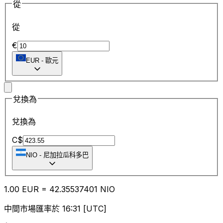
從
從
€
EUR
-
歐元
兌換為
兌換為
C$
NIO
-
尼加拉瓜科多巴
1.00
EUR
=
42.35
537401
NIO
中間市場匯率於 16:31 [UTC]