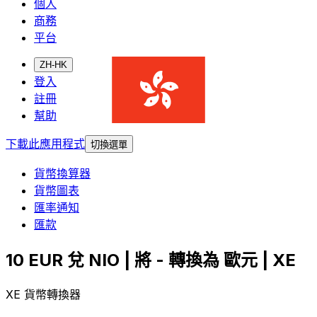
個人
商務
平台
ZH-HK
登入
註冊
幫助
下載此應用程式
切換選單
貨幣換算器
貨幣圖表
匯率通知
匯款
10 EUR 兌 NIO | 將 - 轉換為 歐元 | XE
XE 貨幣轉換器