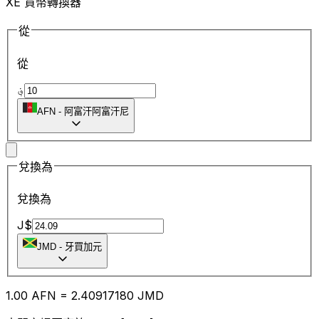
XE 貨幣轉換器
從
從
؋
AFN
-
阿富汗阿富汗尼
兌換為
兌換為
J$
JMD
-
牙買加元
1.00
AFN
=
2.40
917180
JMD