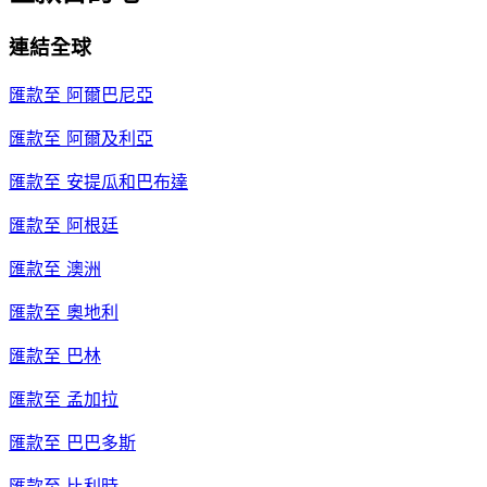
連結全球
匯款至
阿爾巴尼亞
匯款至
阿爾及利亞
匯款至
安提瓜和巴布達
匯款至
阿根廷
匯款至
澳洲
匯款至
奧地利
匯款至
巴林
匯款至
孟加拉
匯款至
巴巴多斯
匯款至
比利時