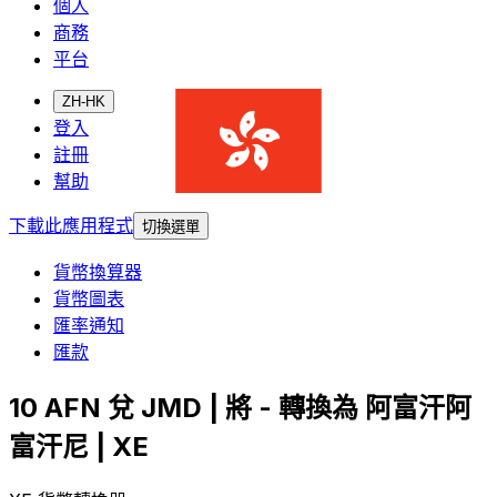
個人
商務
平台
ZH-HK
登入
註冊
幫助
下載此應用程式
切換選單
貨幣換算器
貨幣圖表
匯率通知
匯款
10 AFN 兌 JMD | 將 - 轉換為 阿富汗阿
富汗尼 | XE