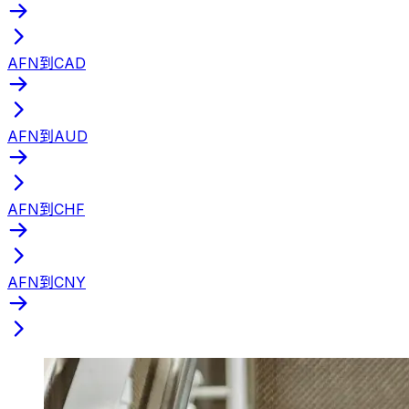
AFN到CAD
AFN到AUD
AFN到CHF
AFN到CNY