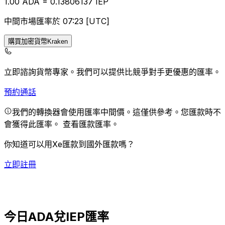
1.00
ADA
=
0.13
806137
IEP
中間市場匯率於 07:23 [UTC]
購買加密貨幣Kraken
立即諮詢貨幣專家。
我們可以提供比競爭對手更優惠的匯率。
預約通話
我們的轉換器會使用匯率中間價。這僅供參考。您匯款時不
會獲得此匯率。
查看匯款匯率。
你知道可以用Xe匯款到國外匯款嗎？
立即註冊
今日ADA兌IEP匯率