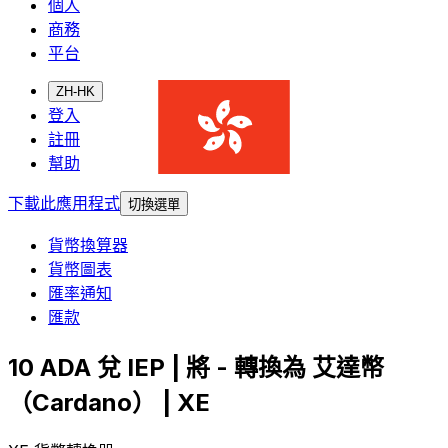
個人
商務
平台
ZH-HK
登入
註冊
幫助
下載此應用程式
切換選單
貨幣換算器
貨幣圖表
匯率通知
匯款
10 ADA 兌 IEP | 將 - 轉換為 艾達幣
（Cardano） | XE