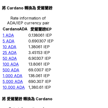
將 Cardano 轉換為 愛爾蘭鎊
Rate information of
ADA/IEP currency pair
Cardano
ADA
愛爾蘭鎊
IEP
1
ADA
0.138061
IEP
5
ADA
0.690307
IEP
10
ADA
1.38061
IEP
25
ADA
3.45153
IEP
50
ADA
6.90307
IEP
100
ADA
13.8061
IEP
500
ADA
69.0307
IEP
1,000
ADA
138.061
IEP
5,000
ADA
690.307
IEP
10,000
ADA
1,380.61
IEP
將 愛爾蘭鎊 轉換為 Cardano