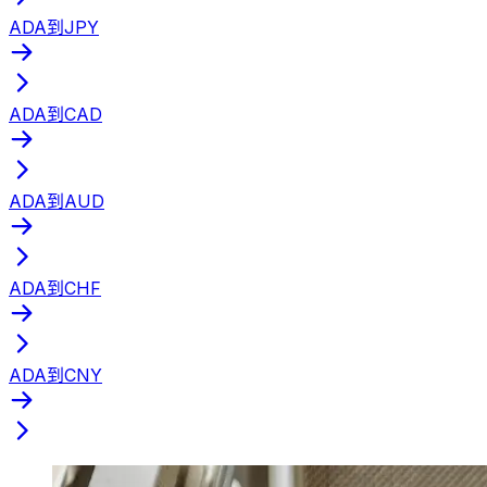
ADA到JPY
ADA到CAD
ADA到AUD
ADA到CHF
ADA到CNY