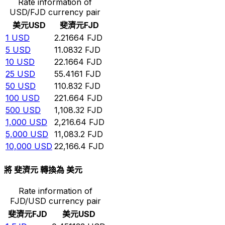
Rate information of
USD/FJD currency pair
美元
USD
斐濟元
FJD
1
USD
2.21664
FJD
5
USD
11.0832
FJD
10
USD
22.1664
FJD
25
USD
55.4161
FJD
50
USD
110.832
FJD
100
USD
221.664
FJD
500
USD
1,108.32
FJD
1,000
USD
2,216.64
FJD
5,000
USD
11,083.2
FJD
10,000
USD
22,166.4
FJD
將 斐濟元 轉換為 美元
Rate information of
FJD/USD currency pair
斐濟元
FJD
美元
USD