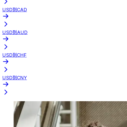
USD到CAD
USD到AUD
USD到CHF
USD到CNY