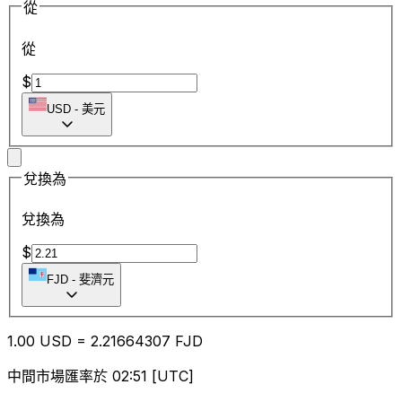
從
從
$
USD
-
美元
兌換為
兌換為
$
FJD
-
斐濟元
1.00
USD
=
2.21
664307
FJD
中間市場匯率於 02:51 [UTC]