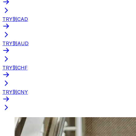
TRY到CAD
TRY到AUD
TRY到CHF
TRY到CNY