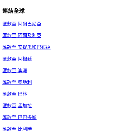
連結全球
匯款至
阿爾巴尼亞
匯款至
阿爾及利亞
匯款至
安提瓜和巴布達
匯款至
阿根廷
匯款至
澳洲
匯款至
奧地利
匯款至
巴林
匯款至
孟加拉
匯款至
巴巴多斯
匯款至
比利時