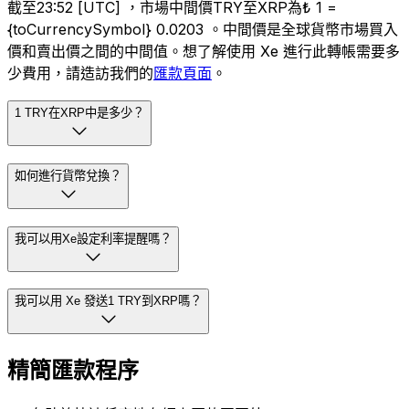
截至23:52 [UTC] ，市場中間價TRY至XRP為₺ 1 =
{toCurrencySymbol} 0.0203 。中間價是全球貨幣市場買入
價和賣出價之間的中間值。想了解使用 Xe 進行此轉帳需要多
少費用，請造訪我們的
匯款頁面
。
1 TRY在XRP中是多少？
如何進行貨幣兌換？
我可以用Xe設定利率提醒嗎？
我可以用 Xe 發送1 TRY到XRP嗎？
精簡匯款程序