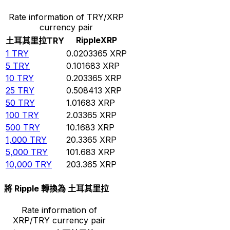
Rate information of TRY/XRP
currency pair
Ripple
XRP
土耳其里拉
TRY
1
TRY
0.0203365
XRP
5
TRY
0.101683
XRP
10
TRY
0.203365
XRP
25
TRY
0.508413
XRP
50
TRY
1.01683
XRP
100
TRY
2.03365
XRP
500
TRY
10.1683
XRP
1,000
TRY
20.3365
XRP
5,000
TRY
101.683
XRP
10,000
TRY
203.365
XRP
將 Ripple 轉換為 土耳其里拉
Rate information of
XRP/TRY currency pair