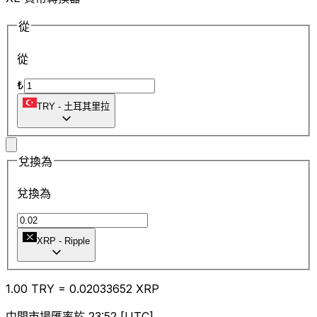
從
從
₺
TRY
-
土耳其里拉
兌換為
兌換為
XRP
-
Ripple
1.00
TRY
=
0.02
033652
XRP
中間市場匯率於 23:52 [UTC]