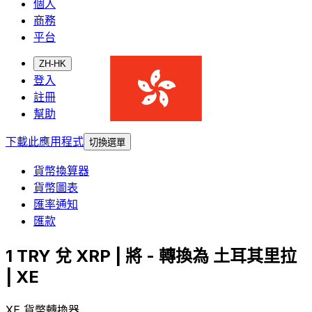
個人
商務
平台
ZH-HK
登入
註冊
幫助
下載此應用程式
切換選單
貨幣換算器
貨幣圖表
匯率通知
匯款
1 TRY 兌 XRP | 將 - 轉換為 土耳其里拉
| XE
XE 貨幣轉換器