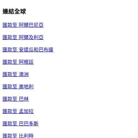
連結全球
匯款至
阿爾巴尼亞
匯款至
阿爾及利亞
匯款至
安提瓜和巴布達
匯款至
阿根廷
匯款至
澳洲
匯款至
奧地利
匯款至
巴林
匯款至
孟加拉
匯款至
巴巴多斯
匯款至
比利時