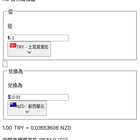
從
從
₺
TRY
-
土耳其里拉
兌換為
兌換為
$
NZD
-
新西蘭元
1.00
TRY
=
0.03
553606
NZD