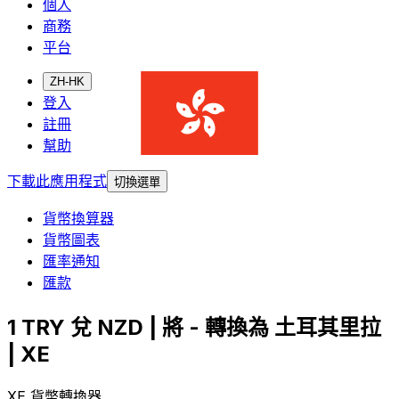
個人
商務
平台
ZH-HK
登入
註冊
幫助
下載此應用程式
切換選單
貨幣換算器
貨幣圖表
匯率通知
匯款
1 TRY 兌 NZD | 將 - 轉換為 土耳其里拉
| XE
XE 貨幣轉換器