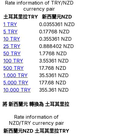
Rate information of TRY/NZD
currency pair
土耳其里拉
TRY
新西蘭元
NZD
1
TRY
0.0355361
NZD
5
TRY
0.17768
NZD
10
TRY
0.355361
NZD
25
TRY
0.888402
NZD
50
TRY
1.7768
NZD
100
TRY
3.55361
NZD
500
TRY
17.768
NZD
1,000
TRY
35.5361
NZD
5,000
TRY
177.68
NZD
10,000
TRY
355.361
NZD
將 新西蘭元 轉換為 土耳其里拉
Rate information of
NZD/TRY currency pair
新西蘭元
NZD
土耳其里拉
TRY