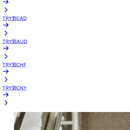
TRY到CAD
TRY到AUD
TRY到CHF
TRY到CNY