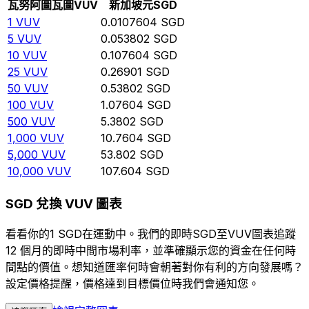
瓦努阿圖瓦圖
VUV
新加坡元
SGD
1
VUV
0.0107604
SGD
5
VUV
0.053802
SGD
10
VUV
0.107604
SGD
25
VUV
0.26901
SGD
50
VUV
0.53802
SGD
100
VUV
1.07604
SGD
500
VUV
5.3802
SGD
1,000
VUV
10.7604
SGD
5,000
VUV
53.802
SGD
10,000
VUV
107.604
SGD
SGD 兌換 VUV 圖表
看看你的1 SGD在運動中。我們的即時SGD至VUV圖表追蹤
12 個月的即時中間市場利率，並準確顯示您的資金在任何時
間點的價值。想知道匯率何時會朝著對你有利的方向發展嗎？
設定價格提醒，價格達到目標價位時我們會通知您。