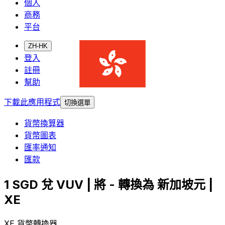
個人
商務
平台
ZH-HK
登入
註冊
幫助
下載此應用程式
切換選單
貨幣換算器
貨幣圖表
匯率通知
匯款
1 SGD 兌 VUV | 將 - 轉換為 新加坡元 |
XE
XE 貨幣轉換器