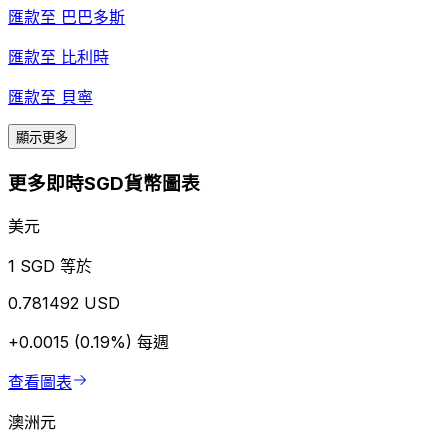
匯款至
巴巴多斯
匯款至
比利時
匯款至
貝寧
顯示更多
更多即時SGD貨幣圖表
美元
1 SGD 等於
0.781492 USD
+0.0015 (0.19%)
每週
查看圖表
澳洲元