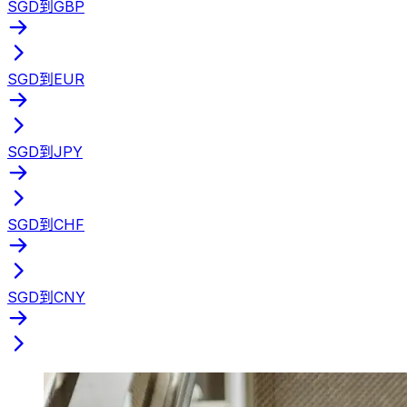
SGD到GBP
SGD到EUR
SGD到JPY
SGD到CHF
SGD到CNY