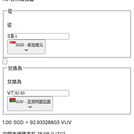
從
從
S$
SGD
-
新加坡元
兌換為
兌換為
VT
VUV
-
瓦努阿圖瓦圖
1.00
SGD
=
92.93
328803
VUV