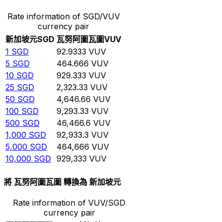
Rate information of SGD/VUV
currency pair
新加坡元
SGD
瓦努阿圖瓦圖
VUV
1
SGD
92.9333
VUV
5
SGD
464.666
VUV
10
SGD
929.333
VUV
25
SGD
2,323.33
VUV
50
SGD
4,646.66
VUV
100
SGD
9,293.33
VUV
500
SGD
46,466.6
VUV
1,000
SGD
92,933.3
VUV
5,000
SGD
464,666
VUV
10,000
SGD
929,333
VUV
將 瓦努阿圖瓦圖 轉換為 新加坡元
Rate information of VUV/SGD
currency pair