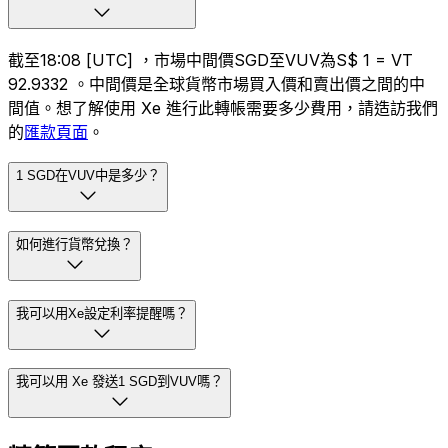
截至18:08 [UTC] ，市場中間價SGD至VUV為S$ 1 = VT
92.9332 。中間價是全球貨幣市場買入價和賣出價之間的中
間值。想了解使用 Xe 進行此轉帳需要多少費用，請造訪我們
的
匯款頁面
。
1 SGD在VUV中是多少？
如何進行貨幣兌換？
我可以用Xe設定利率提醒嗎？
我可以用 Xe 發送1 SGD到VUV嗎？