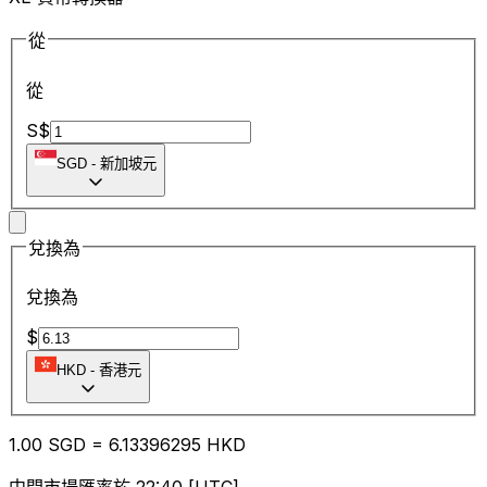
從
從
S$
SGD
-
新加坡元
兌換為
兌換為
$
HKD
-
香港元
1.00
SGD
=
6.13
396295
HKD