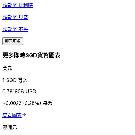
匯款至
比利時
匯款至
貝寧
匯款至
不丹
顯示更多
更多即時SGD貨幣圖表
美元
1 SGD 等於
0.781908 USD
+0.0022 (0.28%)
每週
查看圖表
澳洲元