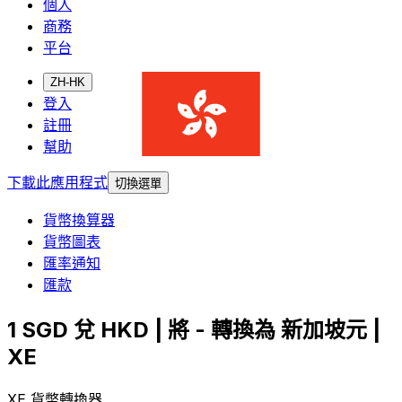
個人
商務
平台
ZH-HK
登入
註冊
幫助
下載此應用程式
切換選單
貨幣換算器
貨幣圖表
匯率通知
匯款
1 SGD 兌 HKD | 將 - 轉換為 新加坡元 |
XE
XE 貨幣轉換器