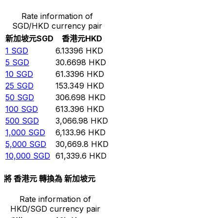
Rate information of
SGD/HKD currency pair
新加坡元
SGD
香港元
HKD
1
SGD
6.13396
HKD
5
SGD
30.6698
HKD
10
SGD
61.3396
HKD
25
SGD
153.349
HKD
50
SGD
306.698
HKD
100
SGD
613.396
HKD
500
SGD
3,066.98
HKD
1,000
SGD
6,133.96
HKD
5,000
SGD
30,669.8
HKD
10,000
SGD
61,339.6
HKD
將 香港元 轉換為 新加坡元
Rate information of
HKD/SGD currency pair