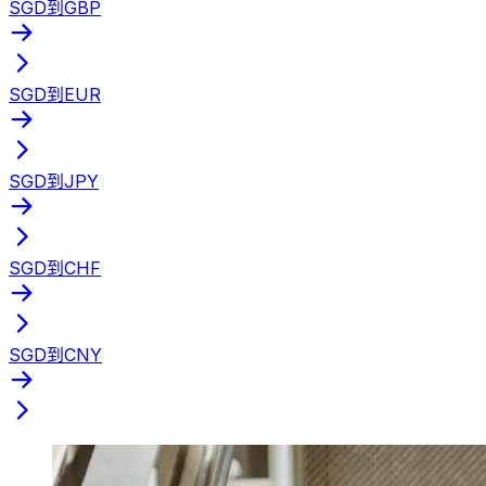
SGD到GBP
SGD到EUR
SGD到JPY
SGD到CHF
SGD到CNY