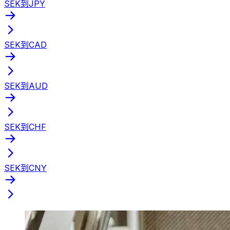
SEK到JPY
SEK到CAD
SEK到AUD
SEK到CHF
SEK到CNY