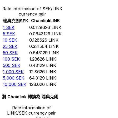
Rate information of SEK/LINK
currency pair
Chainlink
LINK
瑞典克朗
SEK
1
SEK
0.0128626
LINK
5
SEK
0.0643129
LINK
10
SEK
0.128626
LINK
25
SEK
0.321564
LINK
50
SEK
0.643129
LINK
100
SEK
1.28626
LINK
500
SEK
6.43129
LINK
1,000
SEK
12.8626
LINK
5,000
SEK
64.3129
LINK
10,000
SEK
128.626
LINK
將 Chainlink 轉換為 瑞典克朗
Rate information of
LINK/SEK currency pair