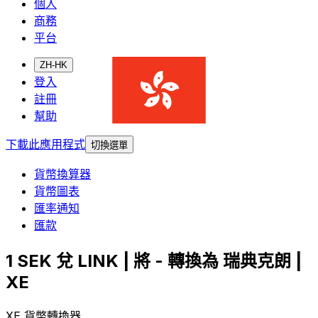
個人
商務
平台
ZH-HK
登入
註冊
幫助
下載此應用程式
切換選單
貨幣換算器
貨幣圖表
匯率通知
匯款
1 SEK 兌 LINK | 將 - 轉換為 瑞典克朗 |
XE
XE 貨幣轉換器