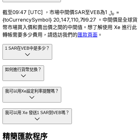
截至09:47 [UTC] ，市場中間價SAR至VEB為﷼ 1 =
{toCurrencySymbol} 20,147,110,799.27 。中間價是全球貨
幣市場買入價和賣出價之間的中間值。想了解使用 Xe 進行此
轉帳需要多少費用，請造訪我們的
匯款頁面
。
1 SAR在VEB中是多少？
如何進行貨幣兌換？
我可以用Xe設定利率提醒嗎？
我可以用 Xe 發送1 SAR到VEB嗎？
精簡匯款程序