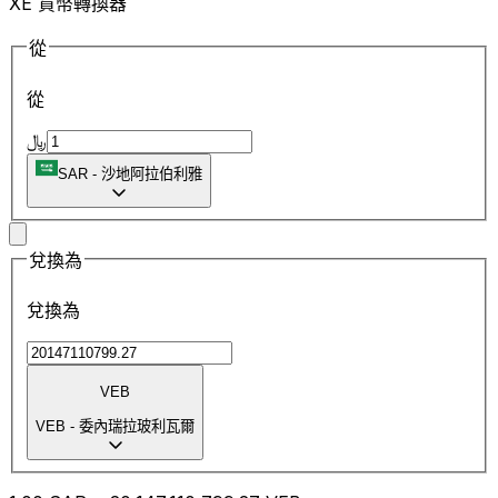
XE 貨幣轉換器
從
從
﷼
SAR
-
沙地阿拉伯利雅
兌換為
兌換為
VEB
VEB
-
委內瑞拉玻利瓦爾