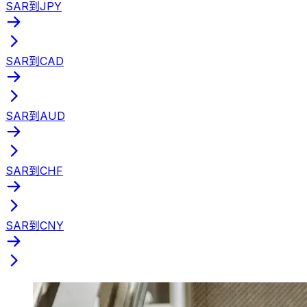
SAR到JPY
SAR到CAD
SAR到AUD
SAR到CHF
SAR到CNY