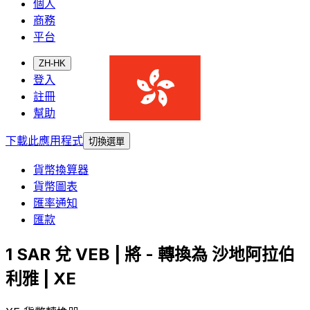
個人
商務
平台
ZH-HK
登入
註冊
幫助
下載此應用程式
切換選單
貨幣換算器
貨幣圖表
匯率通知
匯款
1 SAR 兌 VEB | 將 - 轉換為 沙地阿拉伯
利雅 | XE