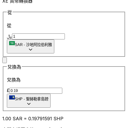
XE 貨幣轉換器
從
從
﷼
SAR
-
沙地阿拉伯利雅
兌換為
兌換為
£
SHP
-
聖赫勒拿島鎊
1.00
SAR
=
0.19
791591
SHP