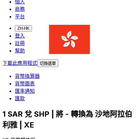
個人
商務
平台
ZH-HK
登入
註冊
幫助
下載此應用程式
切換選單
貨幣換算器
貨幣圖表
匯率通知
匯款
1 SAR 兌 SHP | 將 - 轉換為 沙地阿拉伯
利雅 | XE