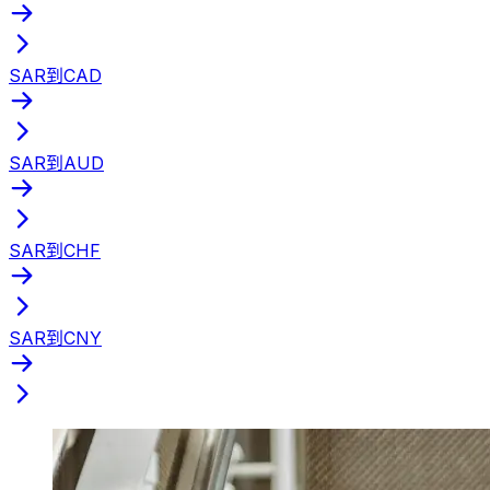
SAR到CAD
SAR到AUD
SAR到CHF
SAR到CNY