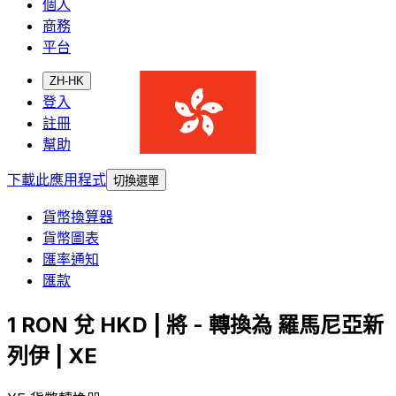
個人
商務
平台
ZH-HK
登入
註冊
幫助
下載此應用程式
切換選單
貨幣換算器
貨幣圖表
匯率通知
匯款
1 RON 兌 HKD | 將 - 轉換為 羅馬尼亞新
列伊 | XE