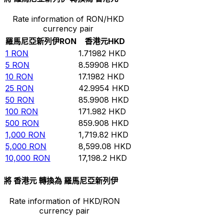
Rate information of RON/HKD
currency pair
羅馬尼亞新列伊
RON
香港元
HKD
1
RON
1.71982
HKD
5
RON
8.59908
HKD
10
RON
17.1982
HKD
25
RON
42.9954
HKD
50
RON
85.9908
HKD
100
RON
171.982
HKD
500
RON
859.908
HKD
1,000
RON
1,719.82
HKD
5,000
RON
8,599.08
HKD
10,000
RON
17,198.2
HKD
將 香港元 轉換為 羅馬尼亞新列伊
Rate information of HKD/RON
currency pair