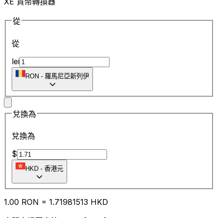
XE 貨幣轉換器
從
從
lei
RON
-
羅馬尼亞新列伊
兌換為
兌換為
$
HKD
-
香港元
1.00
RON
=
1.71
981513
HKD