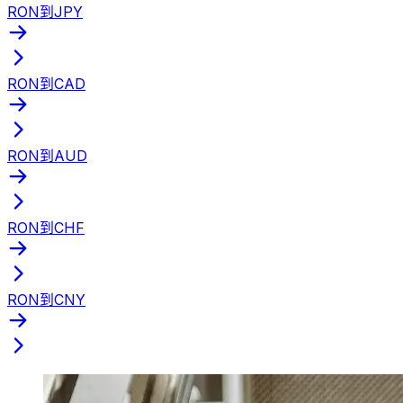
RON到JPY
RON到CAD
RON到AUD
RON到CHF
RON到CNY