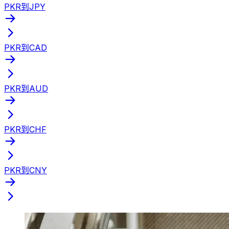
PKR到JPY
PKR到CAD
PKR到AUD
PKR到CHF
PKR到CNY