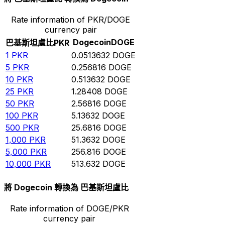
Rate information of PKR/DOGE
currency pair
Dogecoin
DOGE
巴基斯坦盧比
PKR
1
PKR
0.0513632
DOGE
5
PKR
0.256816
DOGE
10
PKR
0.513632
DOGE
25
PKR
1.28408
DOGE
50
PKR
2.56816
DOGE
100
PKR
5.13632
DOGE
500
PKR
25.6816
DOGE
1,000
PKR
51.3632
DOGE
5,000
PKR
256.816
DOGE
10,000
PKR
513.632
DOGE
將 Dogecoin 轉換為 巴基斯坦盧比
Rate information of DOGE/PKR
currency pair