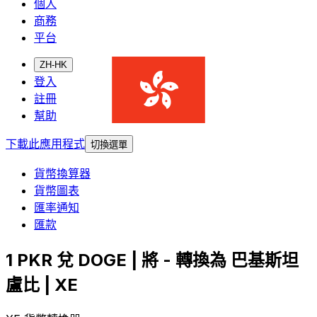
個人
商務
平台
ZH-HK
登入
註冊
幫助
下載此應用程式
切換選單
貨幣換算器
貨幣圖表
匯率通知
匯款
1 PKR 兌 DOGE | 將 - 轉換為 巴基斯坦
盧比 | XE