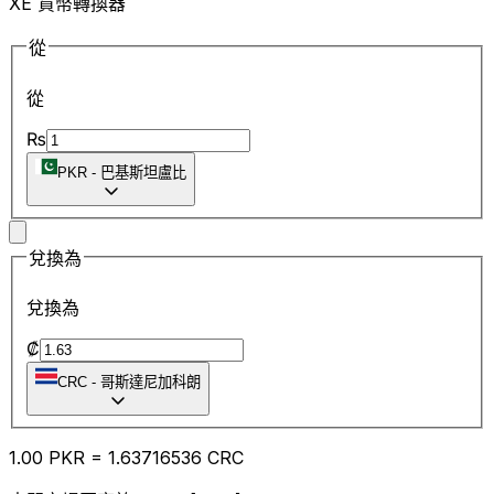
XE 貨幣轉換器
從
從
₨
PKR
-
巴基斯坦盧比
兌換為
兌換為
₡
CRC
-
哥斯達尼加科朗
1.00
PKR
=
1.63
716536
CRC