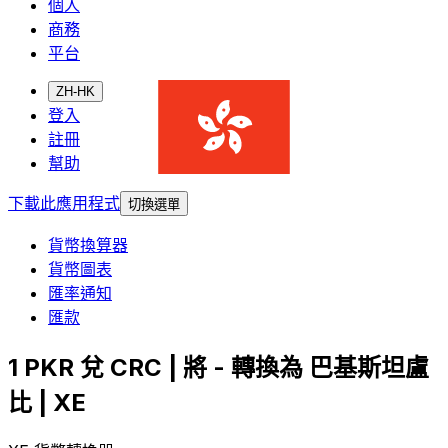
個人
商務
平台
ZH-HK
登入
註冊
幫助
下載此應用程式
切換選單
貨幣換算器
貨幣圖表
匯率通知
匯款
1 PKR 兌 CRC | 將 - 轉換為 巴基斯坦盧
比 | XE