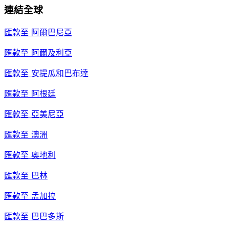
連結全球
匯款至
阿爾巴尼亞
匯款至
阿爾及利亞
匯款至
安提瓜和巴布達
匯款至
阿根廷
匯款至
亞美尼亞
匯款至
澳洲
匯款至
奧地利
匯款至
巴林
匯款至
孟加拉
匯款至
巴巴多斯