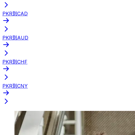
PKR到CAD
PKR到AUD
PKR到CHF
PKR到CNY