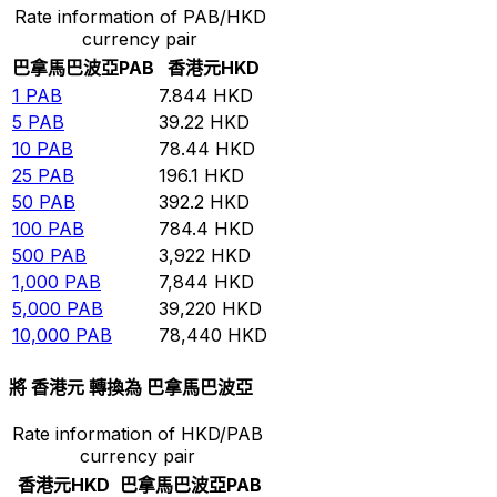
Rate information of PAB/HKD
currency pair
巴拿馬巴波亞
PAB
香港元
HKD
1
PAB
7.844
HKD
5
PAB
39.22
HKD
10
PAB
78.44
HKD
25
PAB
196.1
HKD
50
PAB
392.2
HKD
100
PAB
784.4
HKD
500
PAB
3,922
HKD
1,000
PAB
7,844
HKD
5,000
PAB
39,220
HKD
10,000
PAB
78,440
HKD
將 香港元 轉換為 巴拿馬巴波亞
Rate information of HKD/PAB
currency pair
香港元
HKD
巴拿馬巴波亞
PAB