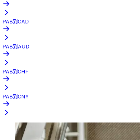
PAB到CAD
PAB到AUD
PAB到CHF
PAB到CNY