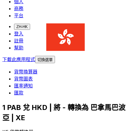
個人
商務
平台
ZH-HK
登入
註冊
幫助
下載此應用程式
切換選單
貨幣換算器
貨幣圖表
匯率通知
匯款
1 PAB 兌 HKD | 將 - 轉換為 巴拿馬巴波
亞 | XE