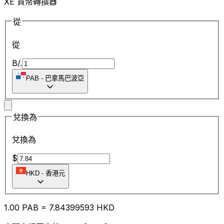
XE 貨幣轉換器
從
從
B/.
PAB
-
巴拿馬巴波亞
兌換為
兌換為
$
HKD
-
香港元
1.00
PAB
=
7.84
399593
HKD