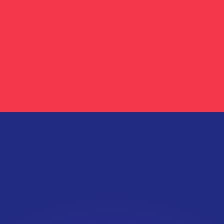
會獲得此匯率。
查看匯款匯率。