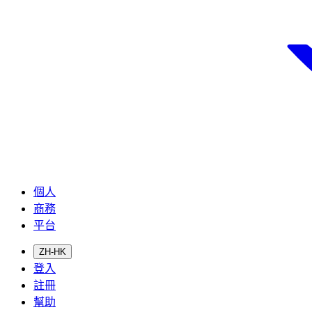
個人
商務
平台
ZH-HK
登入
註冊
幫助