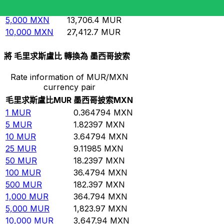
1,000
MXN
2,741.27
MUR
5,000
MXN
13,706.4
MUR
10,000
MXN
27,412.7
MUR
將 毛里求斯盧比 轉換為 墨西哥披索
Rate information of MUR/MXN
currency pair
毛里求斯盧比
MUR
墨西哥披索
MXN
1
MUR
0.364794
MXN
5
MUR
1.82397
MXN
10
MUR
3.64794
MXN
25
MUR
9.11985
MXN
50
MUR
18.2397
MXN
100
MUR
36.4794
MXN
500
MUR
182.397
MXN
1,000
MUR
364.794
MXN
5,000
MUR
1,823.97
MXN
10,000
MUR
3,647.94
MXN