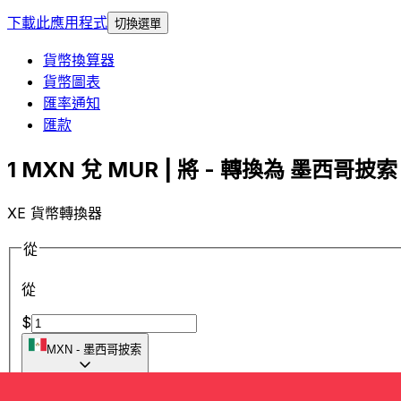
下載此應用程式
切換選單
貨幣換算器
貨幣圖表
匯率通知
匯款
1 MXN 兌 MUR | 將 - 轉換為 墨西哥披索 
XE 貨幣轉換器
從
從
$
MXN
-
墨西哥披索