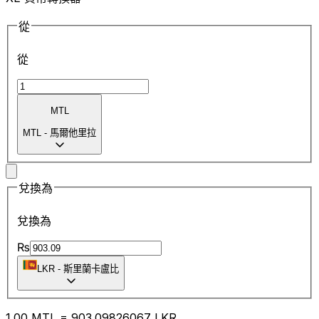
從
從
MTL
MTL
-
馬爾他里拉
兌換為
兌換為
₨
LKR
-
斯里蘭卡盧比
1.00
MTL
=
903.09
826067
LKR