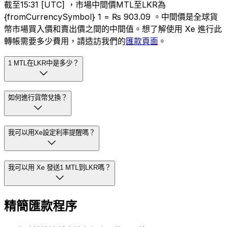
截至15:31 [UTC] ，市場中間價MTL至LKR為
{fromCurrencySymbol} 1 = ₨ 903.09 。中間價是全球貨
幣市場買入價和賣出價之間的中間值。想了解使用 Xe 進行此
轉帳需要多少費用，請造訪我們的
匯款頁面
。
1 MTL在LKR中是多少？
如何進行貨幣兌換？
我可以用Xe設定利率提醒嗎？
我可以用 Xe 發送1 MTL到LKR嗎？
精簡匯款程序