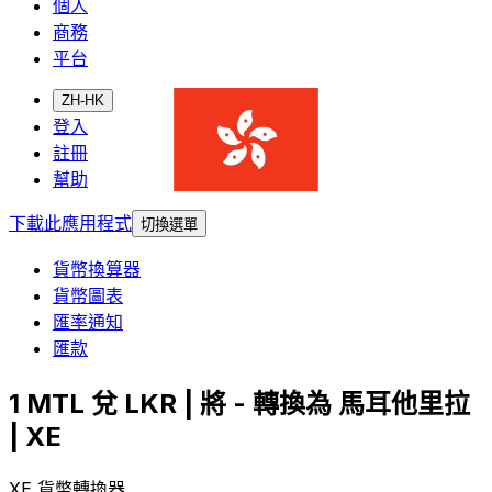
個人
商務
平台
ZH-HK
登入
註冊
幫助
下載此應用程式
切換選單
貨幣換算器
貨幣圖表
匯率通知
匯款
1 MTL 兌 LKR | 將 - 轉換為 馬耳他里拉
| XE
XE 貨幣轉換器