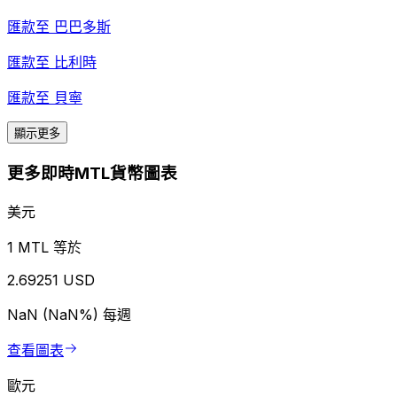
匯款至
巴巴多斯
匯款至
比利時
匯款至
貝寧
顯示更多
更多即時MTL貨幣圖表
美元
1 MTL 等於
2.69251 USD
NaN (NaN%)
每週
查看圖表
歐元