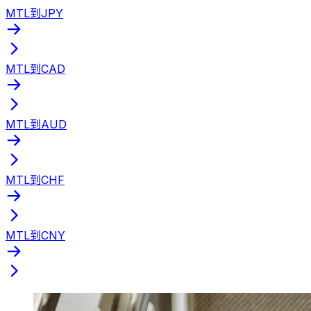
MTL到JPY
MTL到CAD
MTL到AUD
MTL到CHF
MTL到CNY