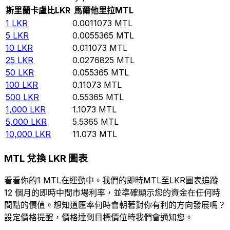
斯里蘭卡盧比
LKR
馬爾他里拉
MTL
1
LKR
0.0011073
MTL
5
LKR
0.0055365
MTL
10
LKR
0.011073
MTL
25
LKR
0.0276825
MTL
50
LKR
0.055365
MTL
100
LKR
0.11073
MTL
500
LKR
0.55365
MTL
1,000
LKR
1.1073
MTL
5,000
LKR
5.5365
MTL
10,000
LKR
11.073
MTL
MTL 兌換 LKR 圖表
看看你的1 MTL在運動中。我們的即時MTL至LKR圖表追蹤
12 個月的即時中間市場利率，並準確顯示您的資金在任何時
間點的價值。想知道匯率何時會朝著對你有利的方向發展嗎？
設定價格提醒，價格達到目標價位時我們會通知您。