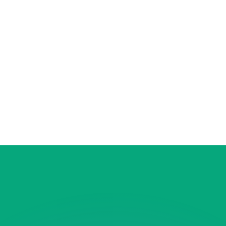
會獲得此匯率。
查看匯款匯率。