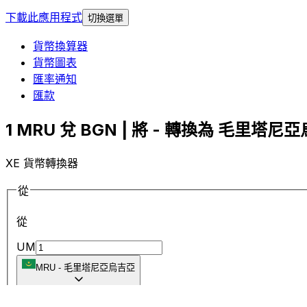
下載此應用程式
切換選單
貨幣換算器
貨幣圖表
匯率通知
匯款
1 MRU 兌 BGN | 將 - 轉換為 毛里塔尼亞
XE 貨幣轉換器
從
從
UM
MRU
-
毛里塔尼亞烏吉亞