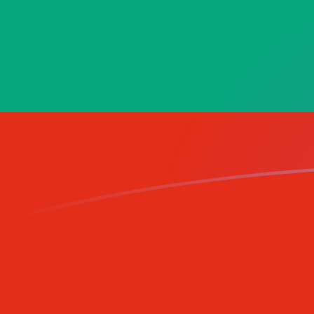
立即註冊
今日MRU兌BGN匯率
將 毛里塔尼亞烏吉亞 轉換為 保加利亞列弗
Rate information of MRU/BGN
currency pair
毛里塔尼亞烏吉亞
MRU
保加利亞列弗
BGN
1
MRU
0.0422089
BGN
5
MRU
0.211045
BGN
10
MRU
0.422089
BGN
25
MRU
1.05522
BGN
50
MRU
2.11045
BGN
100
MRU
4.22089
BGN
500
MRU
21.1045
BGN