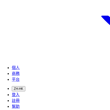
個人
商務
平台
ZH-HK
登入
註冊
幫助