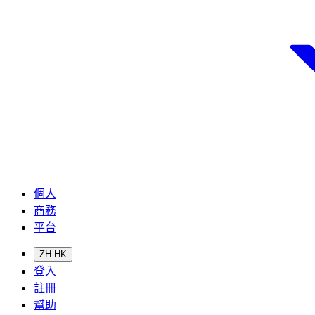
個人
商務
平台
ZH-HK
登入
註冊
幫助