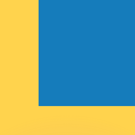
會獲得此匯率。
查看匯款匯率。