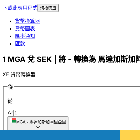
下載此應用程式
切換選單
貨幣換算器
貨幣圖表
匯率通知
匯款
1 MGA 兌 SEK | 將 - 轉換為 馬達加斯加
XE 貨幣轉換器
從
從
Ar
MGA
-
馬達加斯加阿里亞里