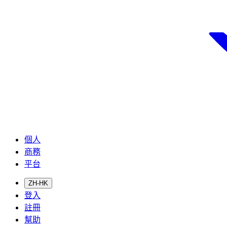
個人
商務
平台
ZH-HK
登入
註冊
幫助