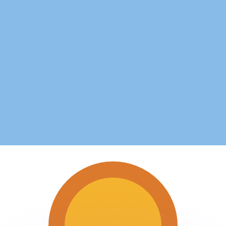
會獲得此匯率。
查看匯款匯率。