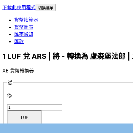
下載此應用程式
切換選單
貨幣換算器
貨幣圖表
匯率通知
匯款
1 LUF 兌 ARS | 將 - 轉換為 盧森堡法郎 | 
XE 貨幣轉換器
從
從
LUF
LUF
-
盧森堡法郎