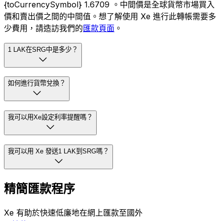
{toCurrencySymbol} 1.6709 。中間價是全球貨幣市場買入
價和賣出價之間的中間值。想了解使用 Xe 進行此轉帳需要多
少費用，請造訪我們的
匯款頁面
。
1 LAK在SRG中是多少？
如何進行貨幣兌換？
我可以用Xe設定利率提醒嗎？
我可以用 Xe 發送1 LAK到SRG嗎？
精簡匯款程序
Xe 有助於快速低廉地在網上匯款至國外