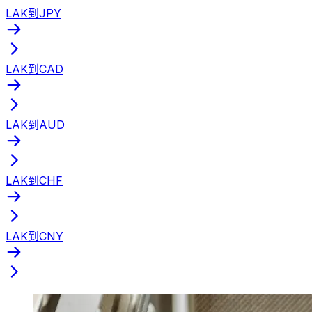
LAK到JPY
LAK到CAD
LAK到AUD
LAK到CHF
LAK到CNY