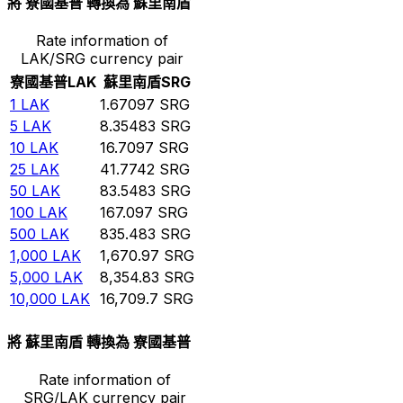
將 寮國基普 轉換為 蘇里南盾
Rate information of
LAK/SRG currency pair
寮國基普
LAK
蘇里南盾
SRG
1
LAK
1.67097
SRG
5
LAK
8.35483
SRG
10
LAK
16.7097
SRG
25
LAK
41.7742
SRG
50
LAK
83.5483
SRG
100
LAK
167.097
SRG
500
LAK
835.483
SRG
1,000
LAK
1,670.97
SRG
5,000
LAK
8,354.83
SRG
10,000
LAK
16,709.7
SRG
將 蘇里南盾 轉換為 寮國基普
Rate information of
SRG/LAK currency pair