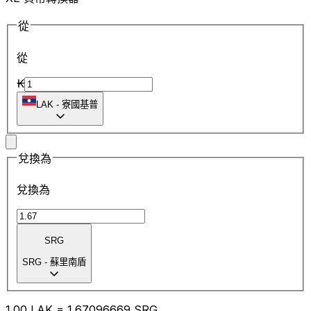
從
從
₭
LAK
-
寮國基普
兌換為
兌換為
SRG
SRG
-
蘇里南盾
1.00
LAK
=
1.67
096669
SRG