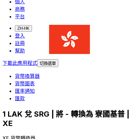
個人
商務
平台
ZH-HK
登入
註冊
幫助
下載此應用程式
切換選單
貨幣換算器
貨幣圖表
匯率通知
匯款
1 LAK 兌 SRG | 將 - 轉換為 寮國基普 |
XE
XE 貨幣轉換器