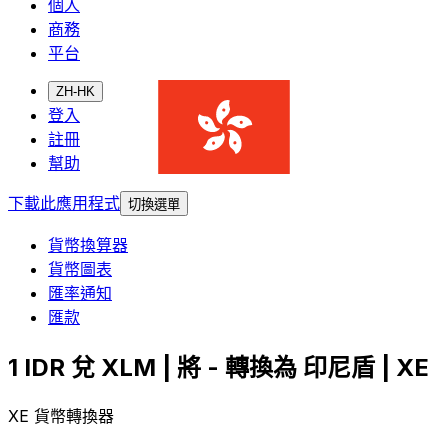
個人
商務
平台
ZH-HK
登入
註冊
幫助
下載此應用程式
切換選單
貨幣換算器
貨幣圖表
匯率通知
匯款
1 IDR 兌 XLM | 將 - 轉換為 印尼盾 | XE
XE 貨幣轉換器