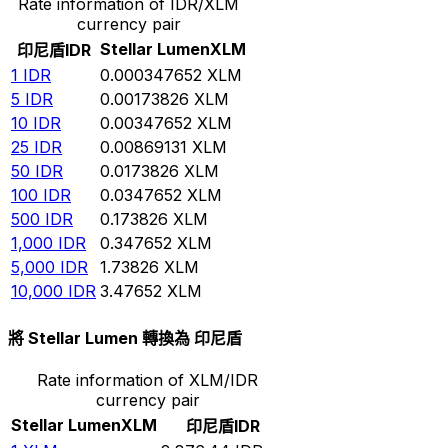
Rate information of IDR/XLM
currency pair
Stellar Lumen
XLM
印尼盾
IDR
1
IDR
0.000347652
XLM
5
IDR
0.00173826
XLM
10
IDR
0.00347652
XLM
25
IDR
0.00869131
XLM
50
IDR
0.0173826
XLM
100
IDR
0.0347652
XLM
500
IDR
0.173826
XLM
1,000
IDR
0.347652
XLM
5,000
IDR
1.73826
XLM
10,000
IDR
3.47652
XLM
將 Stellar Lumen 轉換為 印尼盾
Rate information of XLM/IDR
currency pair
Stellar Lumen
XLM
印尼盾
IDR