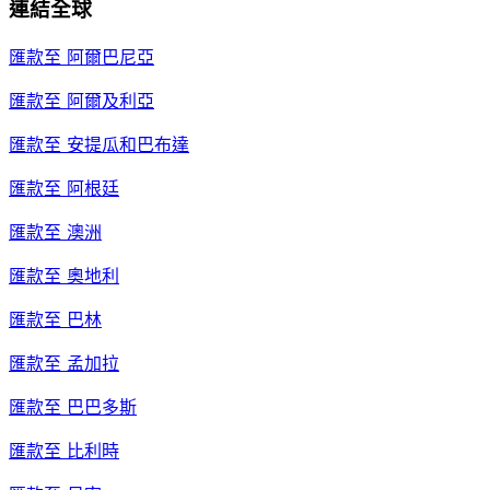
連結全球
匯款至
阿爾巴尼亞
匯款至
阿爾及利亞
匯款至
安提瓜和巴布達
匯款至
阿根廷
匯款至
澳洲
匯款至
奧地利
匯款至
巴林
匯款至
孟加拉
匯款至
巴巴多斯
匯款至
比利時