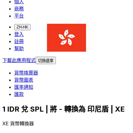
個人
商務
平台
ZH-HK
登入
註冊
幫助
下載此應用程式
切換選單
貨幣換算器
貨幣圖表
匯率通知
匯款
1 IDR 兌 SPL | 將 - 轉換為 印尼盾 | XE
XE 貨幣轉換器