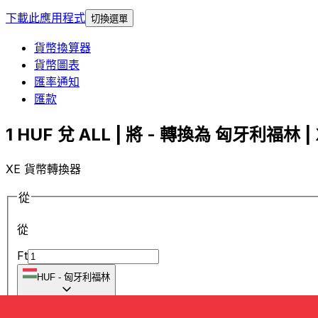
下載此應用程式
切換選單
貨幣換算器
貨幣圖表
匯率通知
匯款
1 HUF 兌 ALL | 將 - 轉換為 匈牙利福林 | 
XE 貨幣轉換器
從
從
Ft
HUF
-
匈牙利福林