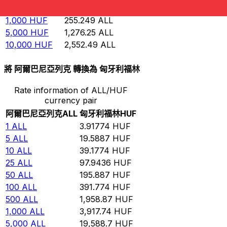
500
HUF
127.625
ALL
1,000
HUF
255.249
ALL
5,000
HUF
1,276.25
ALL
10,000
HUF
2,552.49
ALL
將 阿爾巴尼亞列克 轉換為 匈牙利福林
Rate information of ALL/HUF
currency pair
阿爾巴尼亞列克
ALL
匈牙利福林
HUF
1
ALL
3.91774
HUF
5
ALL
19.5887
HUF
10
ALL
39.1774
HUF
25
ALL
97.9436
HUF
50
ALL
195.887
HUF
100
ALL
391.774
HUF
500
ALL
1,958.87
HUF
1,000
ALL
3,917.74
HUF
5,000
ALL
19,588.7
HUF