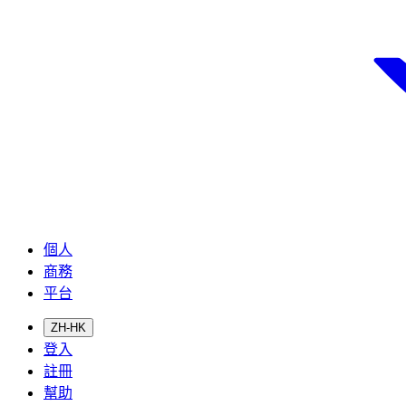
個人
商務
平台
ZH-HK
登入
註冊
幫助