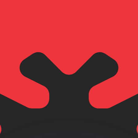
會獲得此匯率。
查看匯款匯率。