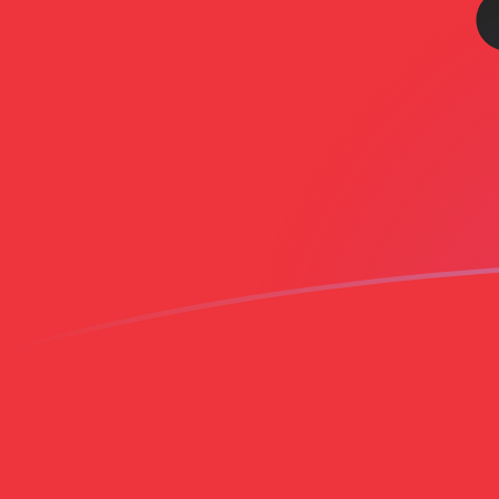
你知道可以用Xe匯款到國外匯款嗎？
立即註冊
今日HUF兌ALL匯率
將 匈牙利福林 轉換為 阿爾巴尼亞列克
Rate information of HUF/ALL
currency pair
匈牙利福林
HUF
阿爾巴尼亞列克
ALL
1
HUF
0.255249
ALL
5
HUF
1.27625
ALL
10
HUF
2.55249
ALL
25
HUF
6.38123
ALL
50
HUF
12.7625
ALL
100
HUF
25.5249
ALL