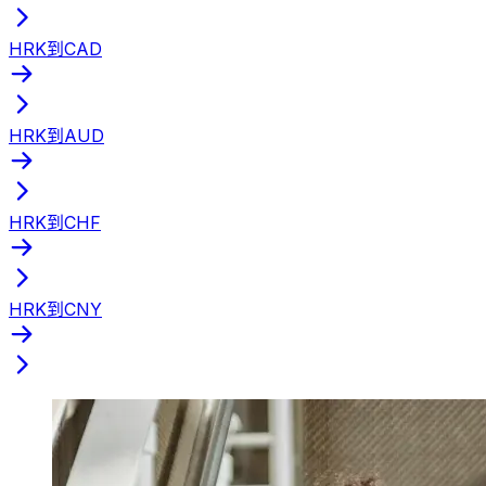
HRK到CAD
HRK到AUD
HRK到CHF
HRK到CNY