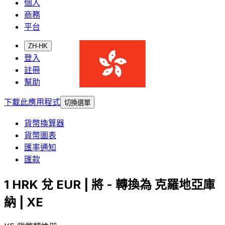
個人
商務
平台
ZH-HK
登入
註冊
幫助
下載此應用程式
切換選單
貨幣換算器
貨幣圖表
匯率通知
匯款
1 HRK 兌 EUR | 將 - 轉換為 克羅地亞庫
納 | XE