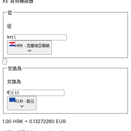
XE 貨幣轉換器
從
從
kn
HRK
-
克羅地亞庫納
兌換為
兌換為
€
EUR
-
歐元
1.00
HRK
=
0.13
272280
EUR