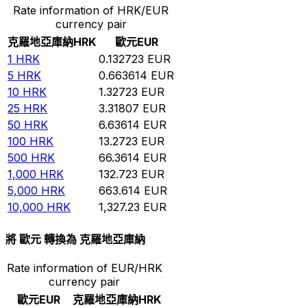
Rate information of HRK/EUR
currency pair
克羅地亞庫納
HRK
歐元
EUR
1
HRK
0.132723
EUR
5
HRK
0.663614
EUR
10
HRK
1.32723
EUR
25
HRK
3.31807
EUR
50
HRK
6.63614
EUR
100
HRK
13.2723
EUR
500
HRK
66.3614
EUR
1,000
HRK
132.723
EUR
5,000
HRK
663.614
EUR
10,000
HRK
1,327.23
EUR
將 歐元 轉換為 克羅地亞庫納
Rate information of EUR/HRK
currency pair
歐元
EUR
克羅地亞庫納
HRK