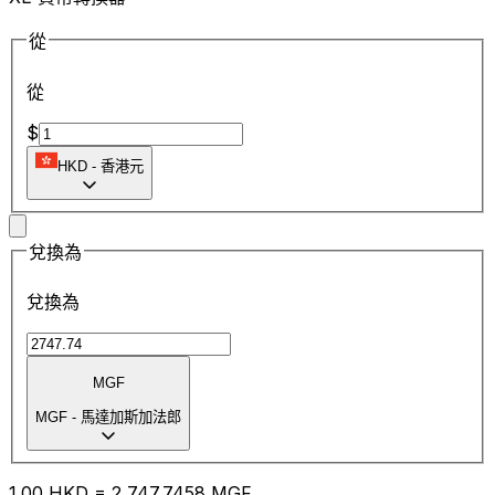
從
從
$
HKD
-
香港元
兌換為
兌換為
MGF
MGF
-
馬達加斯加法郎
1.00
HKD
=
2,747.74
58
MGF