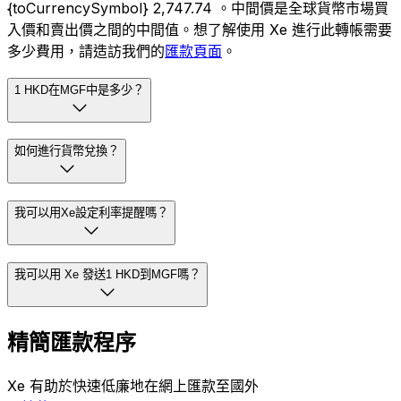
{toCurrencySymbol} 2,747.74 。中間價是全球貨幣市場買
入價和賣出價之間的中間值。想了解使用 Xe 進行此轉帳需要
多少費用，請造訪我們的
匯款頁面
。
1 HKD在MGF中是多少？
如何進行貨幣兌換？
我可以用Xe設定利率提醒嗎？
我可以用 Xe 發送1 HKD到MGF嗎？
精簡匯款程序
Xe 有助於快速低廉地在網上匯款至國外