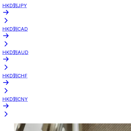
HKD到JPY
HKD到CAD
HKD到AUD
HKD到CHF
HKD到CNY