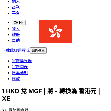
個人
商務
平台
ZH-HK
登入
註冊
幫助
下載此應用程式
切換選單
貨幣換算器
貨幣圖表
匯率通知
匯款
1 HKD 兌 MGF | 將 - 轉換為 香港元 |
XE
XE 貨幣轉換器