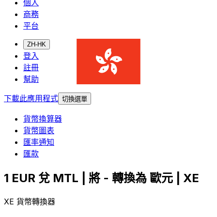
個人
商務
平台
ZH-HK
登入
註冊
幫助
下載此應用程式
切換選單
貨幣換算器
貨幣圖表
匯率通知
匯款
1 EUR 兌 MTL | 將 - 轉換為 歐元 | XE
XE 貨幣轉換器