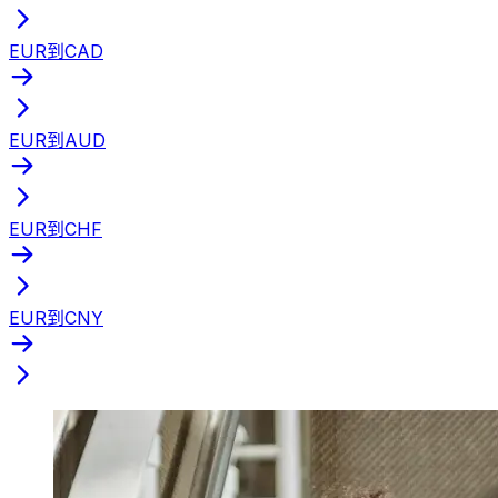
EUR到CAD
EUR到AUD
EUR到CHF
EUR到CNY