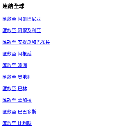
連結全球
匯款至
阿爾巴尼亞
匯款至
阿爾及利亞
匯款至
安提瓜和巴布達
匯款至
阿根廷
匯款至
澳洲
匯款至
奧地利
匯款至
巴林
匯款至
孟加拉
匯款至
巴巴多斯
匯款至
比利時