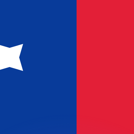
會獲得此匯率。
查看匯款匯率。