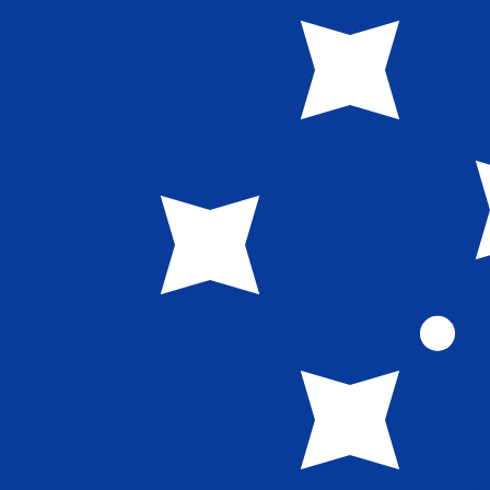
兌換為
兌換為
WS$
WST
-
薩摩亞塔拉
1.00
EGP
=
0.05
488287
WST
中間市場匯率於 18:50 [UTC]
立即諮詢貨幣專家。
我們可以提供比競爭對手更優惠的匯率。
預約通話
我們的轉換器會使用匯率中間價。這僅供參考。您匯款時不
你知道可以用Xe匯款到國外匯款嗎？