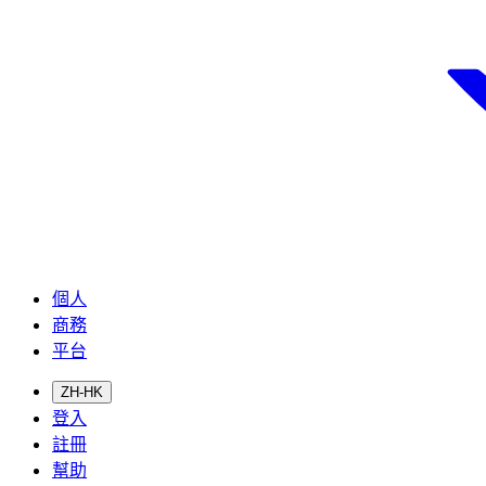
個人
商務
平台
ZH-HK
登入
註冊
幫助