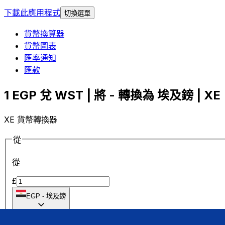
下載此應用程式
切換選單
貨幣換算器
貨幣圖表
匯率通知
匯款
1 EGP 兌 WST | 將 - 轉換為 埃及鎊 | XE
XE 貨幣轉換器
從
從
£
EGP
-
埃及鎊