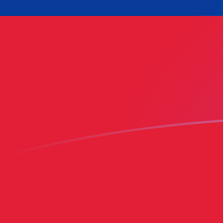
立即註冊
今日EGP兌WST匯率
將 埃及鎊 轉換為 薩摩亞塔拉
Rate information of
EGP/WST currency pair
埃及鎊
EGP
薩摩亞塔拉
WST
1
EGP
0.0548829
WST
5
EGP
0.274414
WST
10
EGP
0.548829
WST
25
EGP
1.37207
WST
50
EGP
2.74414
WST
100
EGP
5.48829
WST
500
EGP
27.4414
WST