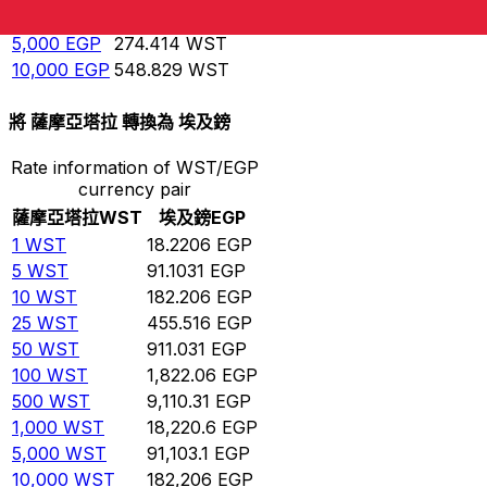
1,000
EGP
54.8829
WST
5,000
EGP
274.414
WST
10,000
EGP
548.829
WST
將 薩摩亞塔拉 轉換為 埃及鎊
Rate information of WST/EGP
currency pair
薩摩亞塔拉
WST
埃及鎊
EGP
1
WST
18.2206
EGP
5
WST
91.1031
EGP
10
WST
182.206
EGP
25
WST
455.516
EGP
50
WST
911.031
EGP
100
WST
1,822.06
EGP
500
WST
9,110.31
EGP
1,000
WST
18,220.6
EGP
5,000
WST
91,103.1
EGP
10,000
WST
182,206
EGP