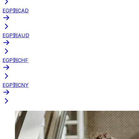
EGP到CAD
EGP到AUD
EGP到CHF
EGP到CNY