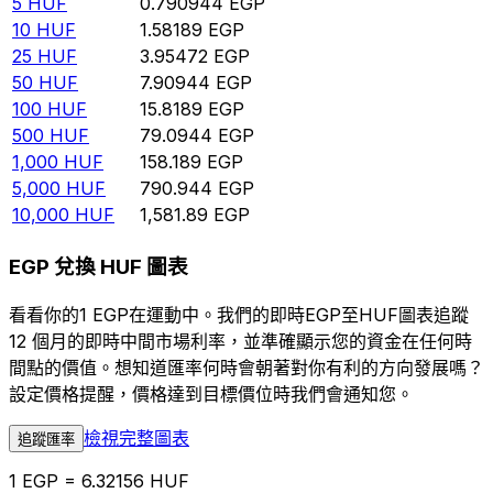
5
HUF
0.790944
EGP
10
HUF
1.58189
EGP
25
HUF
3.95472
EGP
50
HUF
7.90944
EGP
100
HUF
15.8189
EGP
500
HUF
79.0944
EGP
1,000
HUF
158.189
EGP
5,000
HUF
790.944
EGP
10,000
HUF
1,581.89
EGP
EGP 兌換 HUF 圖表
看看你的1 EGP在運動中。我們的即時EGP至HUF圖表追蹤
12 個月的即時中間市場利率，並準確顯示您的資金在任何時
間點的價值。想知道匯率何時會朝著對你有利的方向發展嗎？
設定價格提醒，價格達到目標價位時我們會通知您。
檢視完整圖表
追蹤匯率
1 EGP = 6.32156 HUF