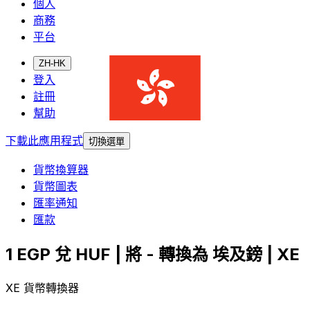
個人
商務
平台
ZH-HK
登入
註冊
幫助
下載此應用程式
切換選單
貨幣換算器
貨幣圖表
匯率通知
匯款
1 EGP 兌 HUF | 將 - 轉換為 埃及鎊 | XE
XE 貨幣轉換器