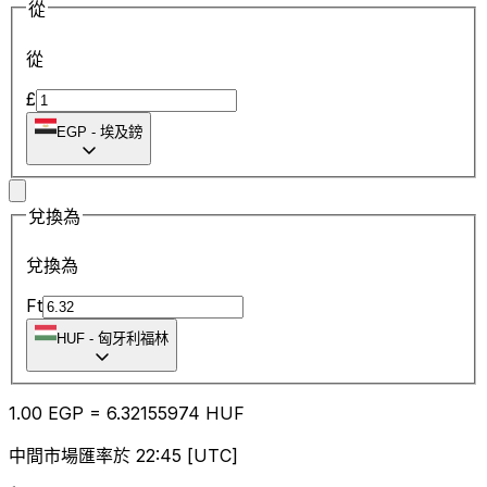
從
從
£
EGP
-
埃及鎊
兌換為
兌換為
Ft
HUF
-
匈牙利福林
1.00
EGP
=
6.32
155974
HUF
中間市場匯率於 22:45 [UTC]