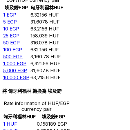
埃及鎊
EGP
匈牙利福林
HUF
1
EGP
6.32156
HUF
5
EGP
31.6078
HUF
10
EGP
63.2156
HUF
25
EGP
158.039
HUF
50
EGP
316.078
HUF
100
EGP
632.156
HUF
500
EGP
3,160.78
HUF
1,000
EGP
6,321.56
HUF
5,000
EGP
31,607.8
HUF
10,000
EGP
63,215.6
HUF
將 匈牙利福林 轉換為 埃及鎊
Rate information of HUF/EGP
currency pair
匈牙利福林
HUF
埃及鎊
EGP
1
HUF
0.158189
EGP