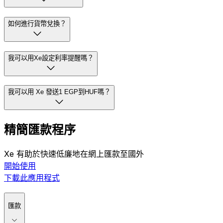
6.3215 。中間價是全球貨幣市場買入價和賣出價之間的中間
值。想了解使用 Xe 進行此轉帳需要多少費用，請造訪我們的
匯款頁面
。
1 EGP在HUF中是多少？
如何進行貨幣兌換？
我可以用Xe設定利率提醒嗎？
我可以用 Xe 發送1 EGP到HUF嗎？
精簡匯款程序
Xe 有助於快速低廉地在網上匯款至國外