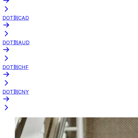
DOT到CAD
DOT到AUD
DOT到CHF
DOT到CNY