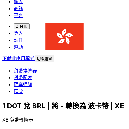
個人
商務
平台
ZH-HK
登入
註冊
幫助
下載此應用程式
切換選單
貨幣換算器
貨幣圖表
匯率通知
匯款
1 DOT 兌 BRL | 將 - 轉換為 波卡幣 | XE
XE 貨幣轉換器