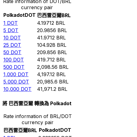
Rate information of DOT/BRL
currency pair
Polkadot
DOT
巴西雷亞爾
BRL
1
DOT
4.19712
BRL
5
DOT
20.9856
BRL
10
DOT
41.9712
BRL
25
DOT
104.928
BRL
50
DOT
209.856
BRL
100
DOT
419.712
BRL
500
DOT
2,098.56
BRL
1,000
DOT
4,197.12
BRL
5,000
DOT
20,985.6
BRL
10,000
DOT
41,971.2
BRL
將 巴西雷亞爾 轉換為 Polkadot
Rate information of BRL/DOT
currency pair
Polkadot
DOT
巴西雷亞爾
BRL