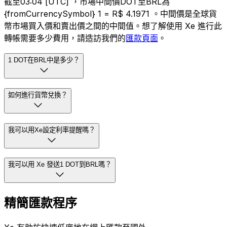
截至03:04 [UTC] ，市場中間價DOT至BRL為
{fromCurrencySymbol} 1 = R$ 4.1971 。中間價是全球貨
幣市場買入價和賣出價之間的中間值。想了解使用 Xe 進行此
轉帳需要多少費用，請造訪我們的
匯款頁面
。
1 DOT在BRL中是多少？
如何進行貨幣兌換？
我可以用Xe設定利率提醒嗎？
我可以用 Xe 發送1 DOT到BRL嗎？
精簡匯款程序